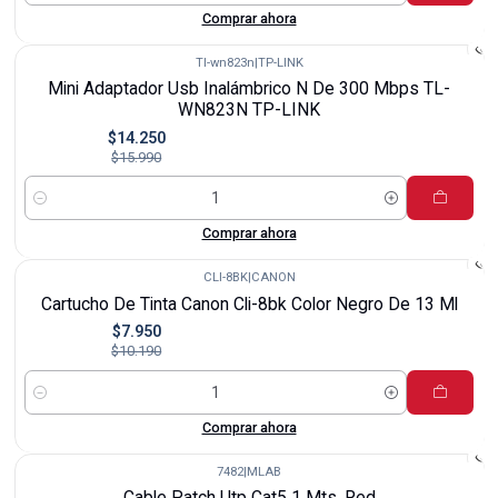
Comprar ahora
Tl-wn823n
|
TP-LINK
-11%
Mini Adaptador Usb Inalámbrico N De 300 Mbps TL-
WN823N TP-LINK
$14.250
$15.990
Cantidad
Comprar ahora
CLI-8BK
|
CANON
-22%
Cartucho De Tinta Canon Cli-8bk Color Negro De 13 Ml
$7.950
$10.190
Cantidad
Comprar ahora
7482
|
MLAB
-62%
Cable Patch Utp Cat5 1 Mts. Red