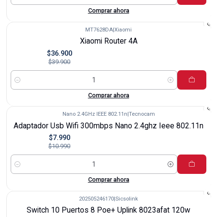
Cantidad
Comprar ahora
MT7628DA
|
Xiaomi
-8%
Xiaomi Router 4A
$36.900
$39.900
Cantidad
Comprar ahora
Nano 2.4GHz IEEE 802.11n
|
Tecnocam
-27%
Adaptador Usb Wifi 300mbps Nano 2.4ghz Ieee 802.11n
$7.990
$10.990
Cantidad
Comprar ahora
202505246170
|
Sicsolink
-4%
Switch 10 Puertos 8 Poe+ Uplink 8023afat 120w