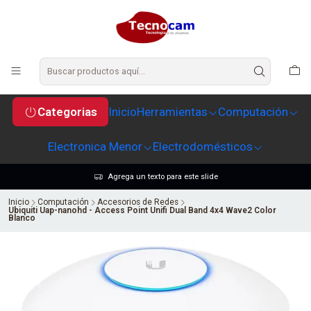
Categorias
Inicio
Herramientas
Computación
Electronica Menor
Electrodomésticos
Agrega un texto para este slide
Inicio
Computación
Accesorios de Redes
Ubiquiti Uap-nanohd - Access Point Unifi Dual Band 4x4 Wave2 Color
Blanco