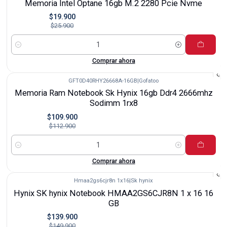
Memoria Intel Optane 16gb M.2 2280 Pcie Nvme
$19.900
$25.900
Cantidad
Comprar ahora
GFT0D40RHY26668A-16GB
|
Gofatoo
-3%
Memoria Ram Notebook Sk Hynix 16gb Ddr4 2666mhz
Sodimm 1rx8
$109.900
$112.900
Cantidad
Comprar ahora
Hmaa2gs6cjr8n 1x16
|
Sk hynix
-7%
Hynix SK hynix Notebook HMAA2GS6CJR8N 1 x 16 16
GB
$139.900
$149.900