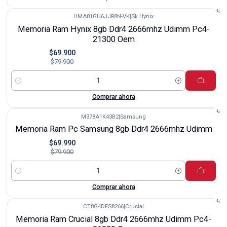
HMA81GU6JJR8N-VK
|
Sk Hynix
-13%
Memoria Ram Hynix 8gb Ddr4 2666mhz Udimm Pc4-
21300 Oem
$69.900
$79.900
Cantidad
Comprar ahora
M378A1K43B2
|
Samsung
-12%
Memoria Ram Pc Samsung 8gb Ddr4 2666mhz Udimm
$69.990
$79.900
Cantidad
Comprar ahora
CT8G4DFS8266
|
Crucial
-13%
Memoria Ram Crucial 8gb Ddr4 2666mhz Udimm Pc4-