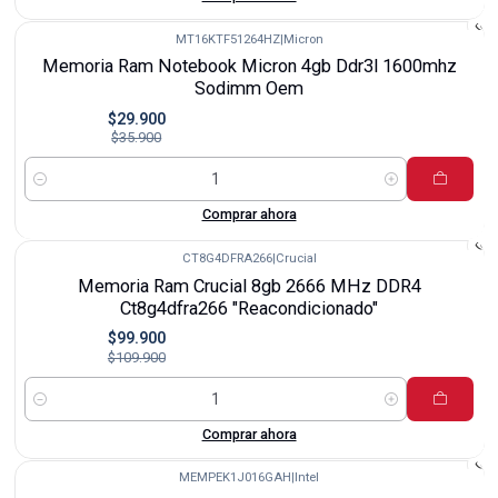
MT16KTF51264HZ
|
Micron
-17%
Memoria Ram Notebook Micron 4gb Ddr3l 1600mhz
Sodimm Oem
$29.900
$35.900
Cantidad
Comprar ahora
CT8G4DFRA266
|
Crucial
-9%
Memoria Ram Crucial 8gb 2666 MHz DDR4
Ct8g4dfra266 "Reacondicionado"
$99.900
$109.900
Cantidad
Comprar ahora
MEMPEK1J016GAH
|
Intel
-23%