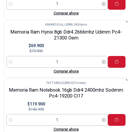
Cantidad
Comprar ahora
HMA81GU6JJR8N VK
|
Hynix
-13%
Memoria Ram Hynix 8gb Ddr4 2666mhz Udimm Pc4-
Nuevo
21300 Oem
$69.900
$79.900
Cantidad
Comprar ahora
76TT24NUS2R816
|
Timetec
-16%
Memoria Ram Notebook 16gb Ddr4 2400mhz Sodimm
Nuevo
Pc4-19200 Cl17
$119.900
$142.990
Cantidad
Comprar ahora