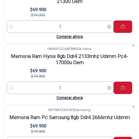
21300 Oem
$69.900
$79.900
Cantidad
Comprar ahora
HMA41GU6AFR8N
|
Sk Hynix
-13%
Memoria Ram Hynix 8gb Ddr4 2133mhz Udimm Pc4-
17000u Oem
$69.900
$79.900
Cantidad
Comprar ahora
M378A1K43CB2
|
Samsung
-13%
Memoria Ram Pc Samsung 8gb Ddr4 2666mhz Udimm
$69.900
$79.900