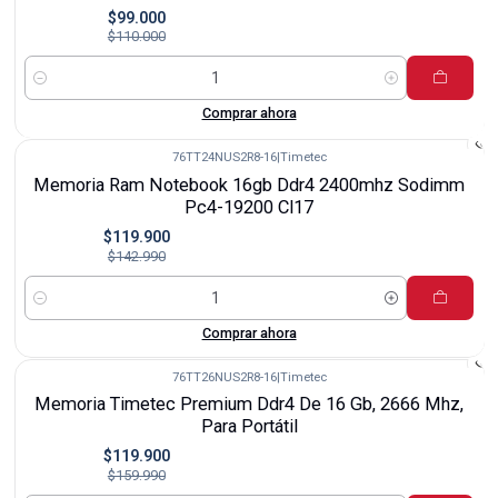
$99.000
$110.000
Cantidad
Comprar ahora
76TT24NUS2R8-16
|
Timetec
-16%
Memoria Ram Notebook 16gb Ddr4 2400mhz Sodimm
Pc4-19200 Cl17
$119.900
$142.990
Cantidad
Comprar ahora
76TT26NUS2R8-16
|
Timetec
-25%
Memoria Timetec Premium Ddr4 De 16 Gb, 2666 Mhz,
Para Portátil
$119.900
$159.990