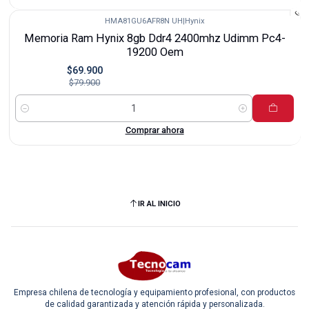
HMA81GU6AFR8N UH
|
Hynix
-13%
Memoria Ram Hynix 8gb Ddr4 2400mhz Udimm Pc4-
Nuevo
19200 Oem
$69.900
$79.900
Cantidad
Comprar ahora
IR AL INICIO
Empresa chilena de tecnología y equipamiento profesional, con productos
de calidad garantizada y atención rápida y personalizada.