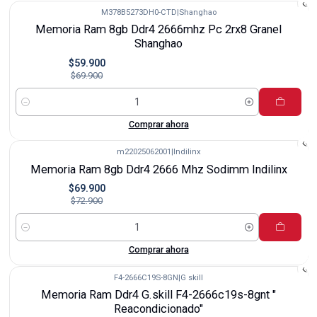
M378B5273DH0-CTD
|
Shanghao
-14%
Memoria Ram 8gb Ddr4 2666mhz Pc 2rx8 Granel
Shanghao
$59.900
$69.900
Cantidad
Comprar ahora
m22025062001
|
Indilinx
-4%
Memoria Ram 8gb Ddr4 2666 Mhz Sodimm Indilinx
$69.900
$72.900
Cantidad
Comprar ahora
F4-2666C19S-8GN
|
G skill
-10%
Memoria Ram Ddr4 G.skill F4-2666c19s-8gnt "
Reacondicionado"