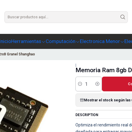
Agrega un texto para este slide
Inicio
Herramientas
Computación
Electronica Menor
Ele
rx8 Granel Shanghao
|
Memoria Ram 8gb D
C
Cantidad
Mostrar el stock según las
DESCRIPTION
Optimiza el rendimiento real
diseñada para entregar mayor v