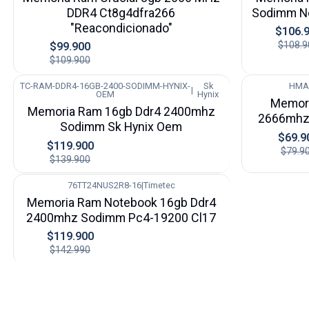
DDR4 Ct8g4dfra266
Sodimm N
"Reacondicionado"
$106.
$108.9
$99.900
$109.900
TC-RAM-DDR4-16GB-2400-SODIMM-HYNIX-
Sk
HMA
|
-14%
-13%
OEM
Hynix
Memori
Memoria Ram 16gb Ddr4 2400mhz
2666mhz
Sodimm Sk Hynix Oem
$69.9
$119.900
$79.9
$139.900
76TT24NUS2R8-16
|
Timetec
-16%
Memoria Ram Notebook 16gb Ddr4
2400mhz Sodimm Pc4-19200 Cl17
$119.900
$142.990