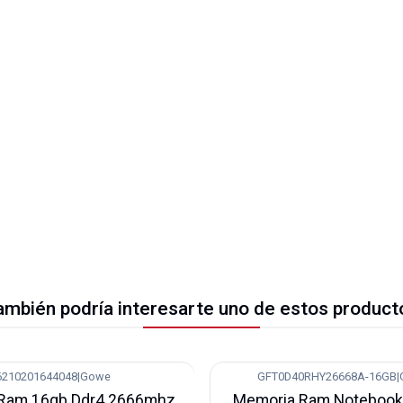
ambién podría interesarte uno de estos product
6210201644048
|
Gowe
GFT0D40RHY26668A-16GB
|
-3%
Ram 16gb Ddr4 2666mhz
Memoria Ram Notebook 