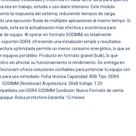
a sea en trabajo, estudio o uso diario intensivo. Este módulo
mente la respuesta del sistema, reduciendo tiempos de carga,
o una ejecución fluida de múltiples aplicaciones al mismo tiempo. Si
mitado, esta es la actualización más efectiva y económica para
biar de equipo. Al operar en formato SODIMM, es totalmente
soporten DDR4, ofreciendo una instalación simple y resultados
tectura optimizada permite un menor consumo energético, lo que se
equipos portátiles. Producto en formato granel (bulk), lo que
tivo sin afectar su funcionamiento ni rendimiento. Se entrega en
ecnocam ofrece soluciones confiables para potenciar tu equipo con
 para uso inmediato. Ficha técnica Capacidad: 8GB Tipo: DDR4
 SODIMM (Notebook) Arquitectura: 2Rx8 Voltaje: 1.2V
mpatibles con DDR4 SODIMM Condición: Nuevo Formato de venta:
mpaque: Bolsa protectora Garantía: 12 meses