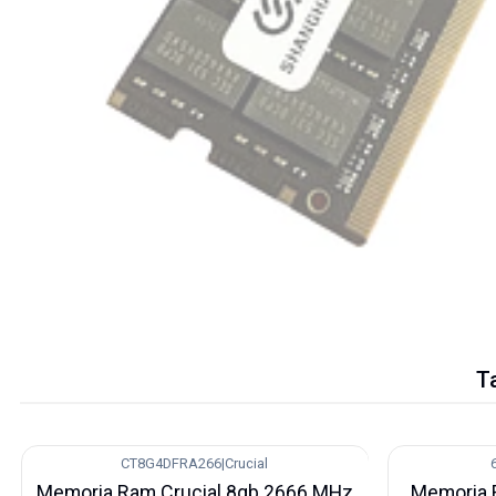
T
CT8G4DFRA266
|
Crucial
-9%
-2%
Memoria Ram Crucial 8gb 2666 MHz
Memoria 