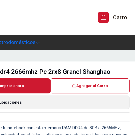
Carro
ctrodomésticos
dr4 2666mhz Pc 2rx8 Granel Shanghao
omprar ahora
Agregar al Carro
 ubicaciones
 de tu notebook con esta memoria RAM DDR4 de 8GB a 2666MHz,
elocidad, estabilidad y eficiencia en cada tarea. Ideal para quienes