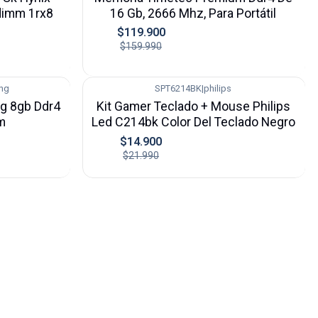
dimm 1rx8
16 Gb, 2666 Mhz, Para Portátil
$119.900
$159.990
ng
SPT6214BK
|
philips
-32%
g 8gb Ddr4
Kit Gamer Teclado + Mouse Philips
m
Led C214bk Color Del Teclado Negro
$14.900
$21.990