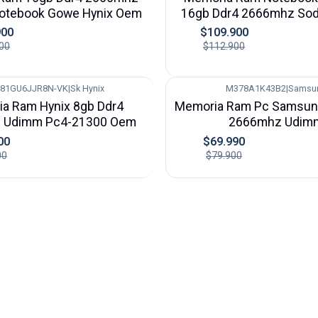
otebook Gowe Hynix Oem
16gb Ddr4 2666mhz So
900
$109.900
00
$112.900
81GU6JJR8N-VK
|
Sk Hynix
M378A1K43B2
|
Samsu
-12%
a Ram Hynix 8gb Ddr4
Memoria Ram Pc Samsun
 Udimm Pc4-21300 Oem
2666mhz Udim
00
$69.990
00
$79.900