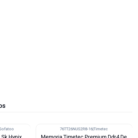
os
Gofatoo
76TT26NUS2R8-16
|
Timetec
-25%
Sk Hynix
Memoria Timetec Premium Ddr4 De