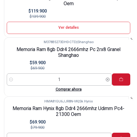
Oem
$119.900
$139.900
Ver detalles
M378B5273DH0-CTD
|
Shanghao
-14%
Memoria Ram 8gb Ddr4 2666mhz Pc 2rx8 Granel
Shanghao
$59.900
$69.900
Cantidad
Comprar ahora
HMA81GU6JJR8N-VK
|
Sk Hynix
-13%
Memoria Ram Hynix 8gb Ddr4 2666mhz Udimm Pc4-
21300 Oem
$69.900
$79.900