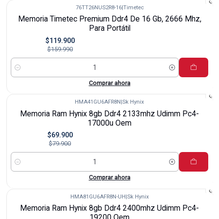
76TT26NUS2R8-16
|
Timetec
-25%
Memoria Timetec Premium Ddr4 De 16 Gb, 2666 Mhz,
Para Portátil
$119.900
$159.990
Cantidad
Comprar ahora
HMA41GU6AFR8N
|
Sk Hynix
-13%
Memoria Ram Hynix 8gb Ddr4 2133mhz Udimm Pc4-
17000u Oem
$69.900
$79.900
Cantidad
Comprar ahora
HMA81GU6AFR8N-UH
|
Sk Hynix
-13%
Memoria Ram Hynix 8gb Ddr4 2400mhz Udimm Pc4-
19200 Oem