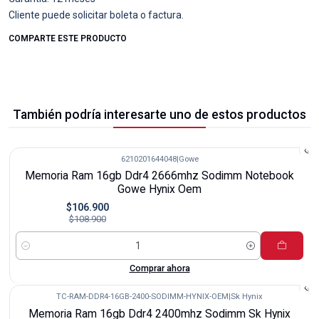
Cliente puede solicitar boleta o factura.
COMPARTE ESTE PRODUCTO
También podría interesarte uno de estos productos
6210201644048
|
Gowe
-2%
Memoria Ram 16gb Ddr4 2666mhz Sodimm Notebook
Gowe Hynix Oem
$106.900
$108.900
Cantidad
Comprar ahora
TC-RAM-DDR4-16GB-2400-SODIMM-HYNIX-OEM
|
Sk Hynix
-14%
Memoria Ram 16gb Ddr4 2400mhz Sodimm Sk Hynix
Agotado