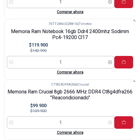
Cantidad
Comprar ahora
76TT24NUS2R8-16
|
Timetec
-16%
Memoria Ram Notebook 16gb Ddr4 2400mhz Sodimm
Pc4-19200 Cl17
$119.900
$142.990
Cantidad
Comprar ahora
CT8G4DFRA266
|
Crucial
-9%
Memoria Ram Crucial 8gb 2666 MHz DDR4 Ct8g4dfra266
"Reacondicionado"
$99.900
$109.900
Cantidad
Comprar ahora