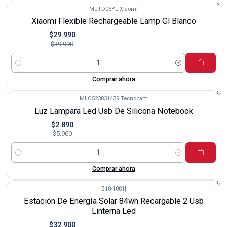
MJTD05YL
|
Xiaomi
-25%
Xiaomi Flexible Rechargeable Lamp Gl Blanco
$29.990
$39.990
Cantidad
Comprar ahora
MLC523831439
|
Tecnocam
-51%
Luz Lampara Led Usb De Silicona Notebook
$2.890
$5.900
Cantidad
Comprar ahora
B18-1081
|
-18%
Estación De Energía Solar 84wh Recargable 2 Usb
Linterna Led
$32.900