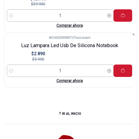
$39.900
Cantidad
Comprar ahora
4016032495871
|
Tecnocam
-52%
Luz Lampara Led Usb De Silicona Notebook
$2.890
$5.990
Cantidad
Comprar ahora
IR AL INICIO