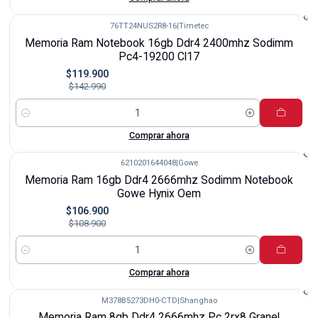
76TT24NUS2R8-16
|
Timetec
-16%
Memoria Ram Notebook 16gb Ddr4 2400mhz Sodimm
Pc4-19200 Cl17
$119.900
$142.990
Cantidad
Comprar ahora
6210201644048
|
Gowe
-2%
Memoria Ram 16gb Ddr4 2666mhz Sodimm Notebook
Gowe Hynix Oem
$106.900
$108.900
Cantidad
Comprar ahora
M378B5273DH0-CTD
|
Shanghao
-14%
Memoria Ram 8gb Ddr4 2666mhz Pc 2rx8 Granel