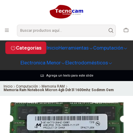
Categorias
Inicio
Herramientas
Computación
Electronica Menor
Electrodomésticos
Agrega un texto para este slide
Inicio
Computación
Memoria RAM
Memoria Ram Notebook Micron 4gb Ddr3l 1600mhz Sodimm Oem