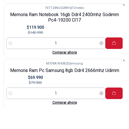
76TT24NUS2R816
|
Timetec
-16%
Memoria Ram Notebook 16gb Ddr4 2400mhz Sodimm
Nuevo
Pc4-19200 Cl17
$119.900
$142.990
Cantidad
Comprar ahora
M378A1K43B2
|
Samsung
-12%
Memoria Ram Pc Samsung 8gb Ddr4 2666mhz Udimm
$69.990
$79.900
Cantidad
Comprar ahora