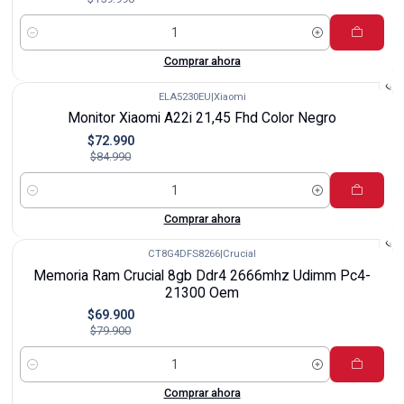
Cantidad
Comprar ahora
ELA5230EU
|
Xiaomi
-14%
Monitor Xiaomi A22i 21,45 Fhd Color Negro
$72.990
$84.990
Cantidad
Comprar ahora
CT8G4DFS8266
|
Crucial
-13%
Memoria Ram Crucial 8gb Ddr4 2666mhz Udimm Pc4-
21300 Oem
$69.900
$79.900
Cantidad
Comprar ahora