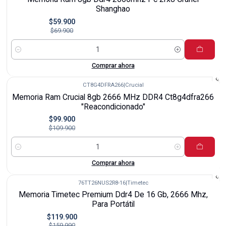
Shanghao
$59.900
$69.900
Cantidad
Comprar ahora
CT8G4DFRA266
|
Crucial
-9%
Memoria Ram Crucial 8gb 2666 MHz DDR4 Ct8g4dfra266
"Reacondicionado"
$99.900
$109.900
Cantidad
Comprar ahora
76TT26NUS2R8-16
|
Timetec
-25%
Memoria Timetec Premium Ddr4 De 16 Gb, 2666 Mhz,
Para Portátil
$119.900
$159.990