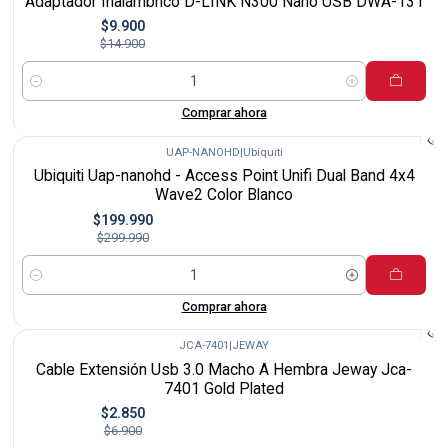
Adaptador Inalámbrico D-LINK N300 Nano USB DWA-131
$9.900
$14.900
Cantidad
Comprar ahora
UAP-NANOHD
|
Ubiquiti
-33%
Ubiquiti Uap-nanohd - Access Point Unifi Dual Band 4x4
Wave2 Color Blanco
$199.990
$299.990
Cantidad
Comprar ahora
JCA-7401
|
JEWAY
-59%
Cable Extensión Usb 3.0 Macho A Hembra Jeway Jca-
7401 Gold Plated
$2.850
$6.900