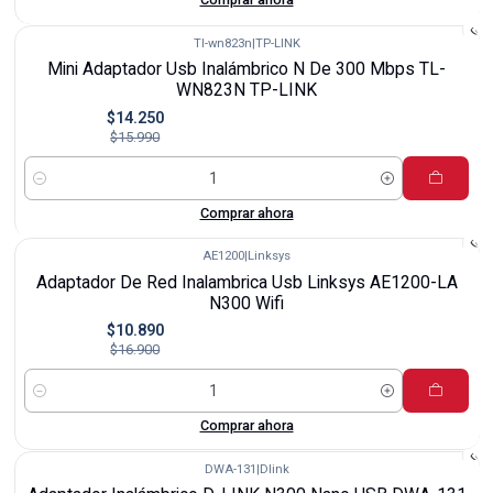
Tl-wn823n
|
TP-LINK
-11%
Mini Adaptador Usb Inalámbrico N De 300 Mbps TL-
WN823N TP-LINK
$14.250
$15.990
Cantidad
Comprar ahora
AE1200
|
Linksys
-36%
Adaptador De Red Inalambrica Usb Linksys AE1200-LA
N300 Wifi
$10.890
$16.900
Cantidad
Comprar ahora
DWA-131
|
Dlink
-34%