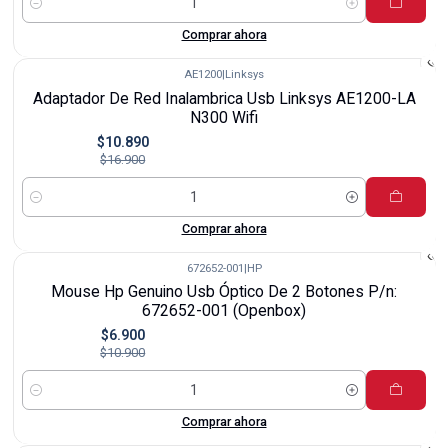
Cantidad
Comprar ahora
AE1200
|
Linksys
-36%
Adaptador De Red Inalambrica Usb Linksys AE1200-LA
N300 Wifi
$10.890
$16.900
Cantidad
Comprar ahora
672652-001
|
HP
-37%
Mouse Hp Genuino Usb Óptico De 2 Botones P/n:
672652-001 (Openbox)
$6.900
$10.900
Cantidad
Comprar ahora