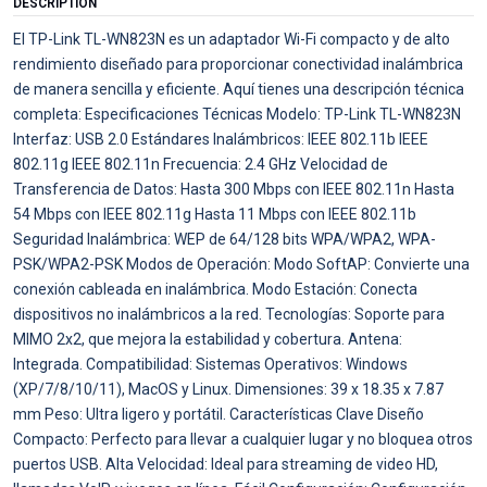
DESCRIPTION
El TP-Link TL-WN823N es un adaptador Wi-Fi compacto y de alto
rendimiento diseñado para proporcionar conectividad inalámbrica
de manera sencilla y eficiente. Aquí tienes una descripción técnica
completa: Especificaciones Técnicas Modelo: TP-Link TL-WN823N
Interfaz: USB 2.0 Estándares Inalámbricos: IEEE 802.11b IEEE
802.11g IEEE 802.11n Frecuencia: 2.4 GHz Velocidad de
Transferencia de Datos: Hasta 300 Mbps con IEEE 802.11n Hasta
54 Mbps con IEEE 802.11g Hasta 11 Mbps con IEEE 802.11b
Seguridad Inalámbrica: WEP de 64/128 bits WPA/WPA2, WPA-
PSK/WPA2-PSK Modos de Operación: Modo SoftAP: Convierte una
conexión cableada en inalámbrica. Modo Estación: Conecta
dispositivos no inalámbricos a la red. Tecnologías: Soporte para
MIMO 2x2, que mejora la estabilidad y cobertura. Antena:
Integrada. Compatibilidad: Sistemas Operativos: Windows
(XP/7/8/10/11), MacOS y Linux. Dimensiones: 39 x 18.35 x 7.87
mm Peso: Ultra ligero y portátil. Características Clave Diseño
Compacto: Perfecto para llevar a cualquier lugar y no bloquea otros
puertos USB. Alta Velocidad: Ideal para streaming de video HD,