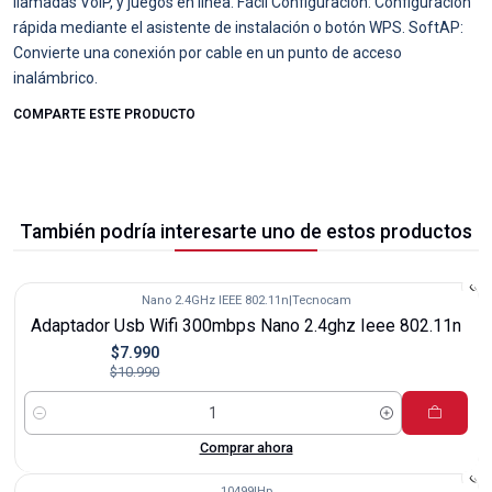
llamadas VoIP, y juegos en línea. Fácil Configuración: Configuración
rápida mediante el asistente de instalación o botón WPS. SoftAP:
Convierte una conexión por cable en un punto de acceso
inalámbrico.
COMPARTE ESTE PRODUCTO
También podría interesarte uno de estos productos
Nano 2.4GHz IEEE 802.11n
|
Tecnocam
-27%
Adaptador Usb Wifi 300mbps Nano 2.4ghz Ieee 802.11n
$7.990
$10.990
Cantidad
Comprar ahora
10499
|
Hp