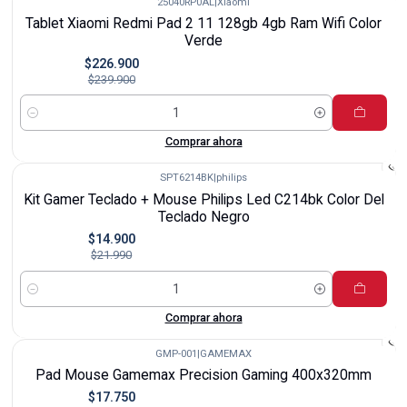
25040RP0AL
|
Xiaomi
-5%
Tablet Xiaomi Redmi Pad 2 11 128gb 4gb Ram Wifi Color
Verde
$226.900
$239.900
Cantidad
Comprar ahora
SPT6214BK
|
philips
-32%
Kit Gamer Teclado + Mouse Philips Led C214bk Color Del
Teclado Negro
$14.900
$21.990
Cantidad
Comprar ahora
GMP-001
|
GAMEMAX
-7%
Pad Mouse Gamemax Precision Gaming 400x320mm
$17.750