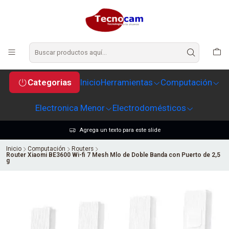
Categorias
Inicio
Herramientas
Computación
Electronica Menor
Electrodomésticos
Agrega un texto para este slide
Inicio
Computación
Routers
Router Xiaomi BE3600 Wi-fi 7 Mesh Mlo de Doble Banda con Puerto de 2,5
g