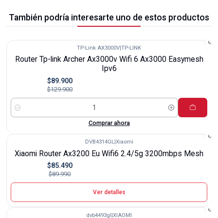
También podría interesarte uno de estos productos
TP-Link AX3000V
|
TP-LINK
-31%
Router Tp-link Archer Ax3000v Wifi 6 Ax3000 Easymesh
Ipv6
$89.900
$129.900
Cantidad
Comprar ahora
DVB4314GL
|
Xiaomi
-5%
Xiaomi Router Ax3200 Eu Wifi6 2.4/5g 3200mbps Mesh
Agotado
$85.490
$89.990
Ver detalles
dvb4493gl
|
XIAOMI