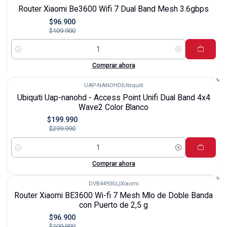
-12%
Router Xiaomi Be3600 Wifi 7 Dual Band Mesh 3.6gbps
$96.900
$109.900
Cantidad
Comprar ahora
UAP-NANOHD
|
Ubiquiti
-33%
Ubiquiti Uap-nanohd - Access Point Unifi Dual Band 4x4
Wave2 Color Blanco
$199.990
$299.990
Cantidad
Comprar ahora
DVB4493GL
|
Xiaomi
-12%
Router Xiaomi BE3600 Wi-fi 7 Mesh Mlo de Doble Banda
con Puerto de 2,5 g
$96.900
$109.900