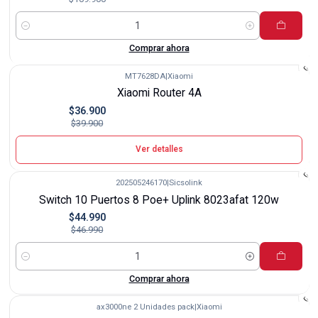
Cantidad
Comprar ahora
MT7628DA
|
Xiaomi
-8%
Xiaomi Router 4A
Agotado
$36.900
$39.900
Ver detalles
202505246170
|
Sicsolink
-4%
Switch 10 Puertos 8 Poe+ Uplink 8023afat 120w
$44.990
$46.990
Cantidad
Comprar ahora
ax3000ne 2 Unidades pack
|
Xiaomi
-20%