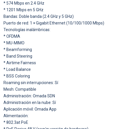
* 574 Mbps en 2.4 GHz
* 1201 Mbps en 5 GHz
Bandas: Doble banda (2.4 GHz y 5 GHz)
Puerto de red: 1 × Gigabit Ethernet (10/100/1000 Mbps)
Tecnologías inalámbricas:
* OFDMA
* MU-MIMO
* Beamforming
* Band Steering
* Airtime Fairness
* Load Balance
* BSS Coloring
Roaming sin interrupciones: Sí
Mesh: Compatible
Administración: Omada SDN
Administración en la nube: Sí
Aplicación móvil: Omada App
Alimentación:
* 802.3at PoE
* PoE Pasivo 48 V (según versión de hardware)