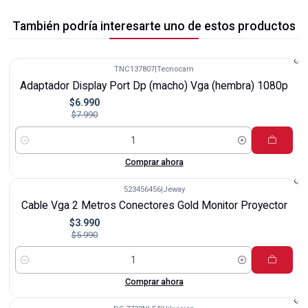
También podría interesarte uno de estos productos
TNC137807
|
Tecnocam
-13%
Adaptador Display Port Dp (macho) Vga (hembra) 1080p
$6.990
$7.990
Cantidad
Comprar ahora
523456456
|
Jeway
-33%
Cable Vga 2 Metros Conectores Gold Monitor Proyector
$3.990
$5.990
Cantidad
Comprar ahora