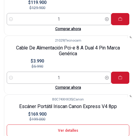
$119.900
$129.900
Cantidad
Comprar ahora
21029
|
Tecnocam
-33%
Cable De Alimentación Pci-e 8 A Dual 4 Pin Marca
Genérica
$3.990
$5.990
Cantidad
Comprar ahora
B0C74XHX35
|
Canon
-15%
Escáner Portátil Iriscan Canon Express V4 8pp
Agotado
$169.900
$199.000
Ver detalles