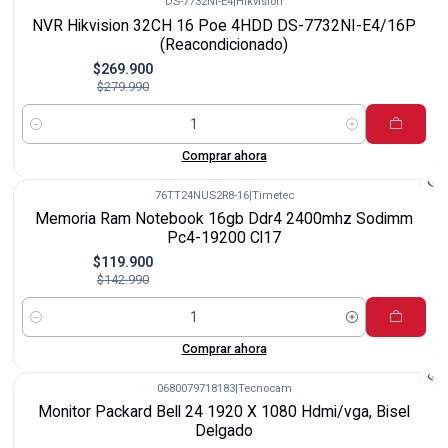
DS-7732NI-E4
|
Hikvision
-4%
NVR Hikvision 32CH 16 Poe 4HDD DS-7732NI-E4/16P
(Reacondicionado)
$269.900
$279.990
Cantidad
Comprar ahora
76TT24NUS2R8-16
|
Timetec
-16%
Memoria Ram Notebook 16gb Ddr4 2400mhz Sodimm
Pc4-19200 Cl17
$119.900
$142.990
Cantidad
Comprar ahora
0680079718183
|
Tecnocam
-8%
Monitor Packard Bell 24 1920 X 1080 Hdmi/vga, Bisel
Delgado