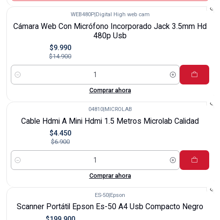
WEB480P
|
Digital High web cam
-33%
Cámara Web Con Micrófono Incorporado Jack 3.5mm Hd
480p Usb
$9.990
$14.900
Cantidad
Comprar ahora
04810
|
MICROLAB
-36%
Cable Hdmi A Mini Hdmi 1.5 Metros Microlab Calidad
$4.450
$6.900
Cantidad
Comprar ahora
ES-50
|
Epson
-13%
Scanner Portátil Epson Es-50 A4 Usb Compacto Negro
$199.900