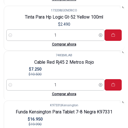
173208
|
GENERICO
Tinta Para Hp Logic Gt-52 Yellow 100ml
$2.490
Cantidad
Comprar ahora
7483
|
MLAB
-31%
Cable Red Rj45 2 Metros Rojo
$7.250
$10.500
Cantidad
Comprar ahora
K97331
|
Kensington
-15%
Funda Kensington Para Tablet 7-8 Negra K97331
$16.950
$19.990