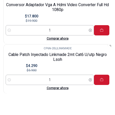
-11%
Conversor Adaptador Vga A Hdmi Video Converter Full Hd
1080p
$17.800
$19.900
Cantidad
Comprar ahora
CP6N-20L
|
LINKMADE
-27%
Cable Patch Inyectado Linkmade 2mt Cat6 U/utp Negro
Lsoh
$4.290
$5.900
Cantidad
Comprar ahora