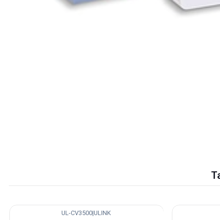
T
UL-CV3500
|
ULINK
-17%
-19%