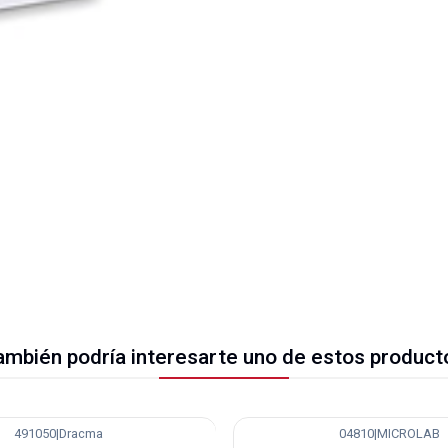
ambién podría interesarte uno de estos product
491050
|
Dracma
04810
|
MICROLAB
-36%