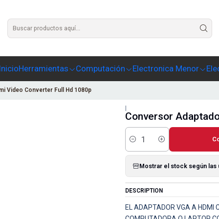
Agrega un texto para este slide
Inicio
Herramientas
Computación
Electronica Menor
Ele
i Video Converter Full Hd 1080p
|
Conversor Adaptado
C
Cantidad
Mostrar el stock según las
DESCRIPTION
EL ADAPTADOR VGA A HDMI C
COMPUTADORA O LAPTOP CON