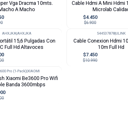
uper Vga Dracma 10mts.
Cable Hdmi A Mini Hdmi 
Macho A Macho
Microlab Calida
50
$4.450
90
$6.900
AHXJKA
|
AHXJKA
544537878
|
ULINK
-32%
ortátil 15,6 Pulgadas Con
Cable Conexion Hdmi 10
C Full Hd Altavoces
10m Full Hd
00
$7.450
00
$10.990
600 Pro (1-Pack)
|
XIAOMI
h Xiaomi Be3600 Pro Wifi
ble Banda 3600mbps
900
00