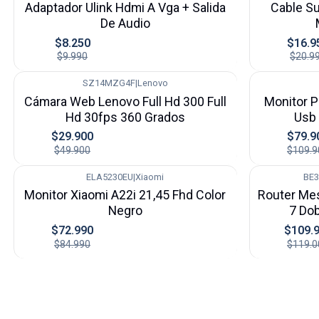
Adaptador Ulink Hdmi A Vga + Salida
Cable S
De Audio
$8.250
$16.9
$9.990
$20.9
SZ14MZG4F
|
Lenovo
-40%
-27%
Cámara Web Lenovo Full Hd 300 Full
Monitor P
Hd 30fps 360 Grados
Usb 
$29.900
$79.9
$49.900
$109.9
ELA5230EU
|
Xiaomi
BE3
-14%
-8%
Monitor Xiaomi A22i 21,45 Fhd Color
Router Mes
Negro
7 Do
$72.990
$109.
$84.990
$119.0