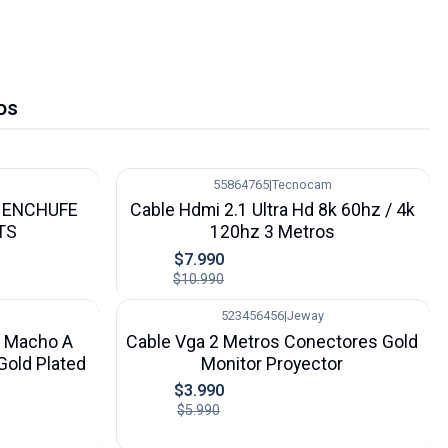
os
55864765
|
Tecnocam
-27%
8 ENCHUFE
Cable Hdmi 2.1 Ultra Hd 8k 60hz / 4k
TS
120hz 3 Metros
$7.990
$10.990
523456456
|
Jeway
-33%
0 Macho A
Cable Vga 2 Metros Conectores Gold
old Plated
Monitor Proyector
$3.990
$5.990