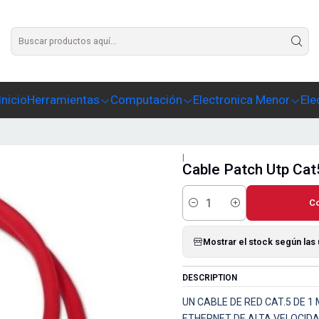
Agrega un texto para este slide
Inicio
Herramientas
Computación
Electronica Menor
Ele
|
Cable Patch Utp Cat
C
Cantidad
Mostrar el stock según las
DESCRIPTION
UN CABLE DE RED CAT.5 DE 
ETHERNET DE ALTA VELOCIDA