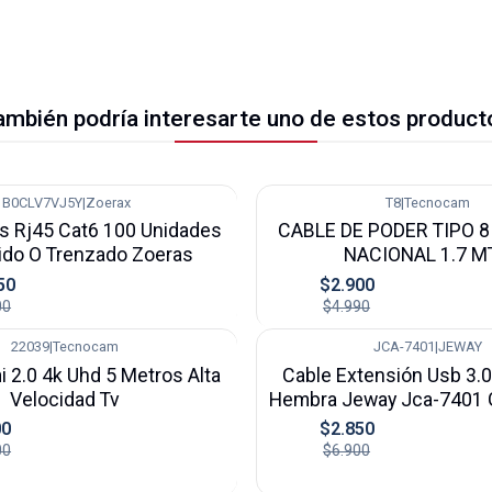
ambién podría interesarte uno de estos product
‎ B0CLV7VJ5Y
|
Zoerax
T8
|
Tecnocam
-42%
s Rj45 Cat6 100 Unidades
CABLE DE PODER TIPO 
ido O Trenzado Zoeras
NACIONAL 1.7 M
50
$2.900
00
$4.990
22039
|
Tecnocam
JCA-7401
|
JEWAY
-59%
 2.0 4k Uhd 5 Metros Alta
Cable Extensión Usb 3.
Velocidad Tv
Hembra Jeway Jca-7401 G
00
$2.850
00
$6.900