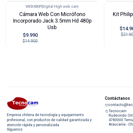
WEB480P
|
Digital High web cam
-33%
-32%
Cámara Web Con Micrófono
Kit Phil
Incorporado Jack 3.5mm Hd 480p
Usb
$14.9
$21.9
$9.990
$14.900
Contáctanos
contacto@tec
Tecnocam
Empresa chilena de tecnología y equipamiento
Rudecindo Ort
4780000 Temu
profesional, con productos de calidad garantizada y
Araucanía - Ch
atención rápida y personalizada.
Síguenos