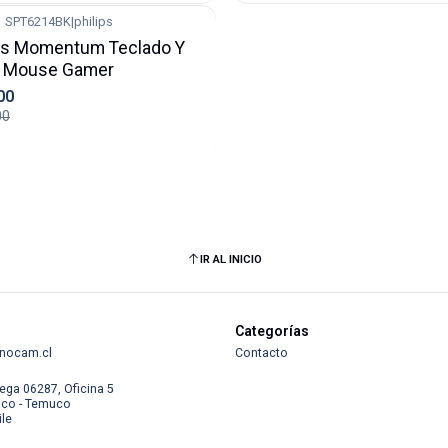
SPT6214BK
|
philips
ips Momentum Teclado Y
Mouse Gamer
00
00
IR AL INICIO
Categorías
nocam.cl
Contacto
ega 06287, Oficina 5
co - Temuco
ile