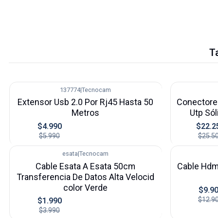
T
137774
|
Tecnocam
-17%
-13%
Extensor Usb 2.0 Por Rj45 Hasta 50
Conectore
Metros
Utp Sól
$4.990
$22.2
$5.990
$25.5
esata
|
Tecnocam
-50%
-23%
Cable Esata A Esata 50cm
Cable Hdmi
Transferencia De Datos Alta Velocid
color Verde
$9.9
$12.9
$1.990
$3.990