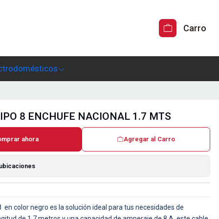
Carro
ctrodomésticos
IPO 8 ENCHUFE NACIONAL 1.7 MTS
omprar ahora
Agregar al Carro
 ubicaciones
8 en color negro es la solución ideal para tus necesidades de
ngitud de 1.7 metros y una capacidad de amperaje de 8 A, este cable