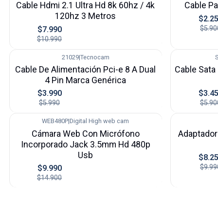
Cable Hdmi 2.1 Ultra Hd 8k 60hz / 4k
Cable Pa
120hz 3 Metros
$2.2
$5.90
$7.990
$10.990
21029
|
Tecnocam
-33%
-42%
Cable De Alimentación Pci-e 8 A Dual
Cable Sata
4 Pin Marca Genérica
$3.990
$3.4
$5.990
$5.90
WEB480P
|
Digital High web cam
-33%
-17%
Cámara Web Con Micrófono
Adaptador 
Incorporado Jack 3.5mm Hd 480p
Usb
$8.2
$9.99
$9.990
$14.900