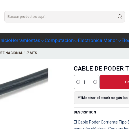
Agrega un texto para este slide
Inicio
Herramientas
Computación
Electronica Menor
Ele
UFE NACIONAL 1.7 MTS
|
CABLE DE PODER T
C
Cantidad
Mostrar el stock según las
DESCRIPTION
El Cable Poder Corriente Tipo 
conexión eléctrica. Con una lo