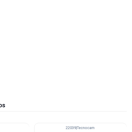
os
22039
|
Tecnocam
-23%