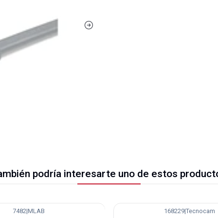
ambién podría interesarte uno de estos product
7482
|
MLAB
168229
|
Tecnocam
-17%