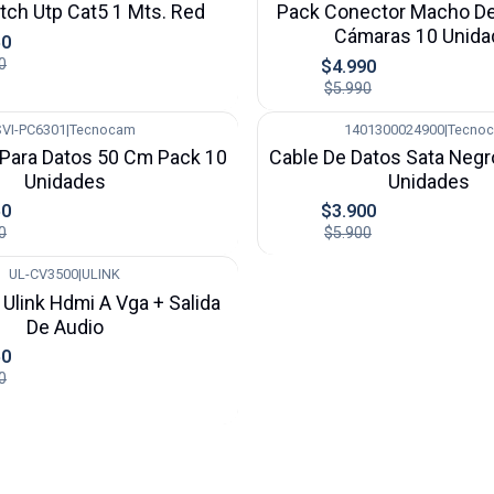
tch Utp Cat5 1 Mts. Red
Pack Conector Macho De
Cámaras 10 Unid
50
0
$4.990
$5.990
SVI-PC6301
|
Tecnocam
1401300024900
|
Tecno
-34%
 Para Datos 50 Cm Pack 10
Cable De Datos Sata Neg
Unidades
Unidades
50
$3.900
0
$5.900
UL-CV3500
|
ULINK
Ulink Hdmi A Vga + Salida
De Audio
50
0