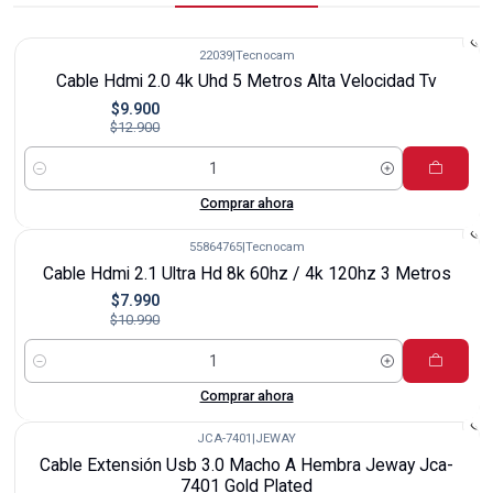
22039
|
Tecnocam
-23%
Cable Hdmi 2.0 4k Uhd 5 Metros Alta Velocidad Tv
$9.900
$12.900
Cantidad
Comprar ahora
55864765
|
Tecnocam
-27%
Cable Hdmi 2.1 Ultra Hd 8k 60hz / 4k 120hz 3 Metros
$7.990
$10.990
Cantidad
Comprar ahora
JCA-7401
|
JEWAY
-59%
Cable Extensión Usb 3.0 Macho A Hembra Jeway Jca-
7401 Gold Plated