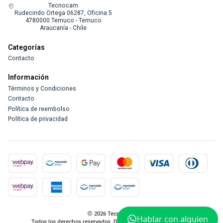
Tecnocam
Rudecindo Ortega 06287, Oficina 5
4780000 Temuco - Temuco
Araucanía - Chile
Categorías
Contacto
Información
Términos y Condiciones
Contacto
Política de reembolso
Política de privacidad
2026 Tecnocam.
Hablar con alguien
Todos los derechos reservados.
Desarrollado por Jumpseller
.