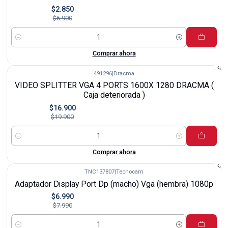
$2.850
$6.900
Cantidad
Comprar ahora
491296
|
Dracma
-15%
VIDEO SPLITTER VGA 4 PORTS 1600X 1280 DRACMA (
Caja deteriorada )
$16.900
$19.900
Cantidad
Comprar ahora
TNC137807
|
Tecnocam
-13%
Adaptador Display Port Dp (macho) Vga (hembra) 1080p
$6.990
$7.990