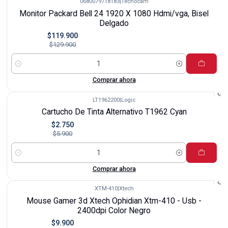
0680079718183
|
Tecnocam
-8%
Monitor Packard Bell 24 1920 X 1080 Hdmi/vga, Bisel
Delgado
$119.900
$129.900
Cantidad
Comprar ahora
LT1962200
|
Logic
-53%
Cartucho De Tinta Alternativo T1962 Cyan
$2.750
$5.900
Cantidad
Comprar ahora
XTM-410
|
Xtech
-38%
Mouse Gamer 3d Xtech Ophidian Xtm-410 - Usb -
2400dpi Color Negro
$9.900