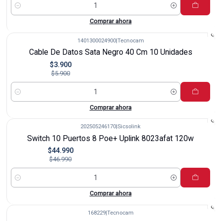
Cantidad
Comprar ahora
1401300024900
|
Tecnocam
-34%
Cable De Datos Sata Negro 40 Cm 10 Unidades
$3.900
$5.900
Cantidad
Comprar ahora
202505246170
|
Sicsolink
-4%
Switch 10 Puertos 8 Poe+ Uplink 8023afat 120w
$44.990
$46.990
Cantidad
Comprar ahora
168229
|
Tecnocam
-17%