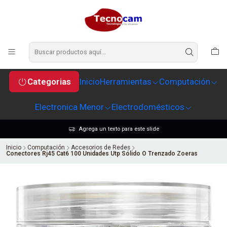
Categorias
Inicio
Herramientas
Computación
Electronica Menor
Electrodomésticos
Agrega un texto para este slide
Inicio
Computación
Accesorios de Redes
Conectores Rj45 Cat6 100 Unidades Utp Sólido O Trenzado Zoeras