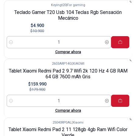
Keyingt20
|
For gaming
-55%
Teclado Gamer T20 Usb 104 Teclas Rgb Sensación
Mecánico
$4.900
$10.900
Cantidad
Comprar ahora
2603ARP14G
|
XIAOMI
-11%
Tablet Xiaomi Redmi Pad 2 9.7 Wifi 2k 120 Hz 4 GB RAM
64 GB 7600 mAh Gris
$159.990
$179.900
Cantidad
Comprar ahora
25040RP0AL
|
Xiaomi
-5%
Tablet Xiaomi Redmi Pad 2 11 128gb 4gb Ram Wifi Color
Verde