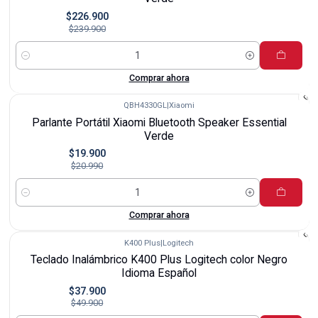
$226.900
$239.900
Cantidad
Comprar ahora
QBH4330GL
|
Xiaomi
-5%
Parlante Portátil Xiaomi Bluetooth Speaker Essential
Verde
$19.900
$20.990
Cantidad
Comprar ahora
K400 Plus
|
Logitech
-24%
Teclado Inalámbrico K400 Plus Logitech color Negro
Idioma Español
$37.900
$49.900