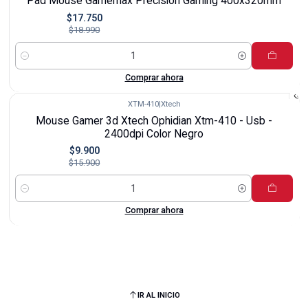
Pad Mouse Gamemax Precision Gaming 400x320mm
$17.750
$18.990
Cantidad
Comprar ahora
XTM-410
|
Xtech
-38%
Mouse Gamer 3d Xtech Ophidian Xtm-410 - Usb -
2400dpi Color Negro
$9.900
$15.900
Cantidad
Comprar ahora
IR AL INICIO