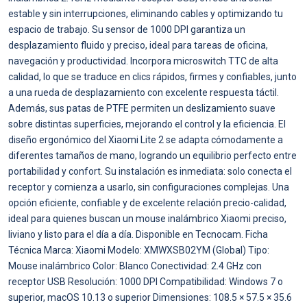
estable y sin interrupciones, eliminando cables y optimizando tu
espacio de trabajo. Su sensor de 1000 DPI garantiza un
desplazamiento fluido y preciso, ideal para tareas de oficina,
navegación y productividad. Incorpora microswitch TTC de alta
calidad, lo que se traduce en clics rápidos, firmes y confiables, junto
a una rueda de desplazamiento con excelente respuesta táctil.
Además, sus patas de PTFE permiten un deslizamiento suave
sobre distintas superficies, mejorando el control y la eficiencia. El
diseño ergonómico del Xiaomi Lite 2 se adapta cómodamente a
diferentes tamaños de mano, logrando un equilibrio perfecto entre
portabilidad y confort. Su instalación es inmediata: solo conecta el
receptor y comienza a usarlo, sin configuraciones complejas. Una
opción eficiente, confiable y de excelente relación precio-calidad,
ideal para quienes buscan un mouse inalámbrico Xiaomi preciso,
liviano y listo para el día a día. Disponible en Tecnocam. Ficha
Técnica Marca: Xiaomi Modelo: XMWXSB02YM (Global) Tipo:
Mouse inalámbrico Color: Blanco Conectividad: 2.4 GHz con
receptor USB Resolución: 1000 DPI Compatibilidad: Windows 7 o
superior, macOS 10.13 o superior Dimensiones: 108.5 × 57.5 × 35.6