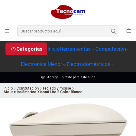
Categorias
Inicio
Herramientas
Computación
Electronica Menor
Electrodomésticos
Agrega un texto para este slide
Inicio
Computación
Teclado y mouse
Mouse Inalámbrico Xiaomi Lite 2 Color Blanco