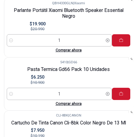
QBH4330GLN
|
Xiaomi
-5%
Parlante Portátil Xiaomi Bluetooth Speaker Essential
Negro
$19.900
$20.990
Cantidad
Comprar ahora
5410
|
GD66
-43%
Pasta Termica Gd66 Pack 10 Unidades
$6.250
$10.900
Cantidad
Comprar ahora
CLI-8BK
|
CANON
-22%
Cartucho De Tinta Canon Cli-8bk Color Negro De 13 Ml
$7.950
$10.190