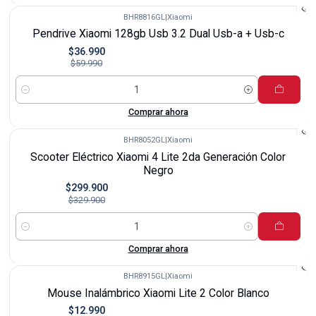
BHR8816GL
|
Xiaomi
-38%
Pendrive Xiaomi 128gb Usb 3.2 Dual Usb-a + Usb-c
$36.990
$59.990
Cantidad
Comprar ahora
BHR8052GL
|
Xiaomi
-9%
Scooter Eléctrico Xiaomi 4 Lite 2da Generación Color
Negro
$299.900
$329.900
Cantidad
Comprar ahora
BHR8915GL
|
Xiaomi
-38%
Mouse Inalámbrico Xiaomi Lite 2 Color Blanco
$12.990