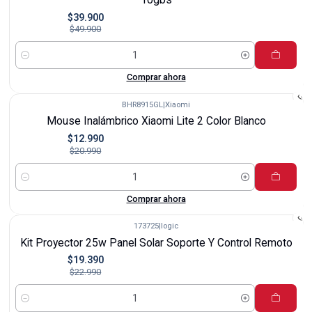
$39.900
$49.900
Cantidad
Comprar ahora
BHR8915GL
|
Xiaomi
-38%
Mouse Inalámbrico Xiaomi Lite 2 Color Blanco
$12.990
$20.990
Cantidad
Comprar ahora
173725
|
logic
-16%
Kit Proyector 25w Panel Solar Soporte Y Control Remoto
$19.390
$22.990
Cantidad