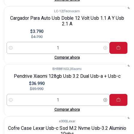
LC-12
|
Tecnocam
-21%
Cargador Para Auto Usb Doble 12 Volt Usb 1.1 A Y Usb
2.1 A
$3.790
$4.790
Cantidad
Comprar ahora
BHR8816GL
|
Xiaomi
-38%
Pendrive Xiaomi 128gb Usb 3.2 Dual Usb-a + Usb-c
$36.990
$59.990
Cantidad
Comprar ahora
e300
|
Lexar
-20%
Cofre Case Lexar Usb-c Ssd M.2 Nvme Usb-3.2 Aluminio
10gbs