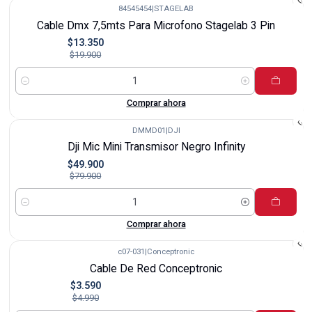
84545454
|
STAGELAB
-33%
Cable Dmx 7,5mts Para Microfono Stagelab 3 Pin
$13.350
$19.900
Cantidad
Comprar ahora
DMMD01
|
DJI
-38%
Dji Mic Mini Transmisor Negro Infinity
$49.900
$79.900
Cantidad
Comprar ahora
c07-031
|
Conceptronic
-28%
Cable De Red Conceptronic
$3.590
$4.990