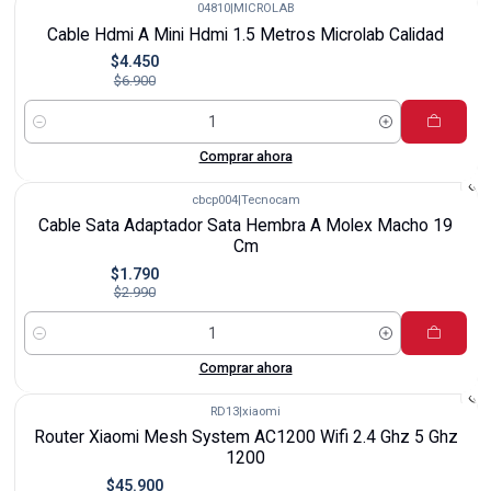
04810
|
MICROLAB
-36%
Cable Hdmi A Mini Hdmi 1.5 Metros Microlab Calidad
$4.450
$6.900
Cantidad
Comprar ahora
cbcp004
|
Tecnocam
-40%
Cable Sata Adaptador Sata Hembra A Molex Macho 19
Cm
$1.790
$2.990
Cantidad
Comprar ahora
RD13
|
xiaomi
-23%
Router Xiaomi Mesh System AC1200 Wifi 2.4 Ghz 5 Ghz
1200
$45.900