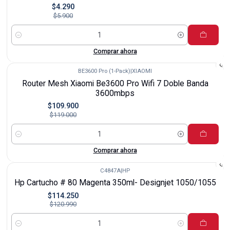
$4.290
$5.900
Cantidad
Comprar ahora
BE3600 Pro (1-Pack)
|
XIAOMI
-8%
Router Mesh Xiaomi Be3600 Pro Wifi 7 Doble Banda
3600mbps
$109.900
$119.000
Cantidad
Comprar ahora
C4847A
|
HP
-6%
Hp Cartucho # 80 Magenta 350ml- Designjet 1050/1055
$114.250
$120.990
Cantidad