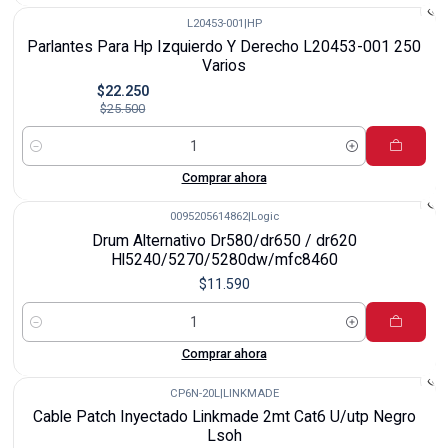
L20453-001
|
HP
-13%
Parlantes Para Hp Izquierdo Y Derecho L20453-001 250
Varios
$22.250
$25.500
Cantidad
Comprar ahora
0095205614862
|
Logic
Drum Alternativo Dr580/dr650 / dr620
Hl5240/5270/5280dw/mfc8460
$11.590
Cantidad
Comprar ahora
CP6N-20L
|
LINKMADE
-27%
Cable Patch Inyectado Linkmade 2mt Cat6 U/utp Negro
Lsoh