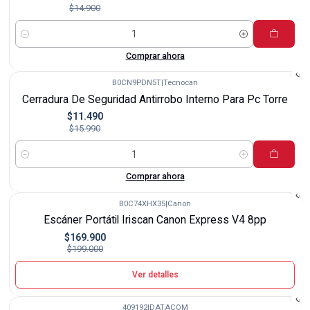
$14.900
Cantidad
Comprar ahora
B0CN9PDN5T
|
Tecnocan
-28%
Cerradura De Seguridad Antirrobo Interno Para Pc Torre
$11.490
$15.990
Cantidad
Comprar ahora
B0C74XHX35
|
Canon
-15%
Escáner Portátil Iriscan Canon Express V4 8pp
Agotado
$169.900
$199.000
Ver detalles
409192
|
DATACOM