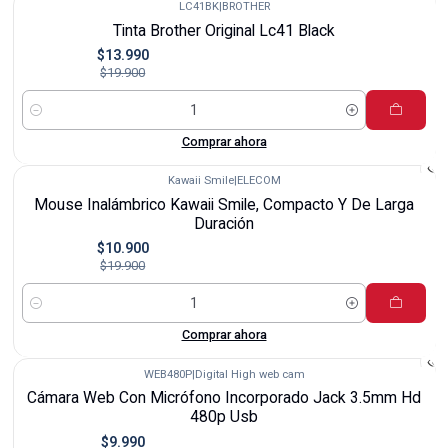
LC41BK
|
BROTHER
-30%
Tinta Brother Original Lc41 Black
$13.990
$19.900
Cantidad
Comprar ahora
Kawaii Smile
|
ELECOM
-45%
Mouse Inalámbrico Kawaii Smile, Compacto Y De Larga
Duración
$10.900
$19.900
Cantidad
Comprar ahora
WEB480P
|
Digital High web cam
-33%
Cámara Web Con Micrófono Incorporado Jack 3.5mm Hd
480p Usb
$9.990