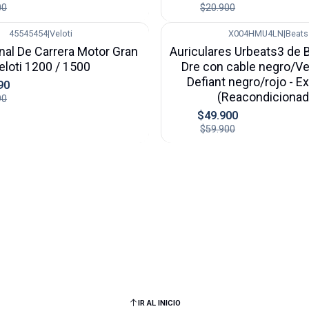
00
$20.900
45545454
|
Veloti
X004HMU4LN
|
Beats
-17%
nal De Carrera Motor Gran
Auriculares Urbeats3 de B
eloti 1200 / 1500
Dre con cable negro/V
Defiant negro/rojo - E
90
(Reacondicionad
90
$49.900
$59.900
IR AL INICIO