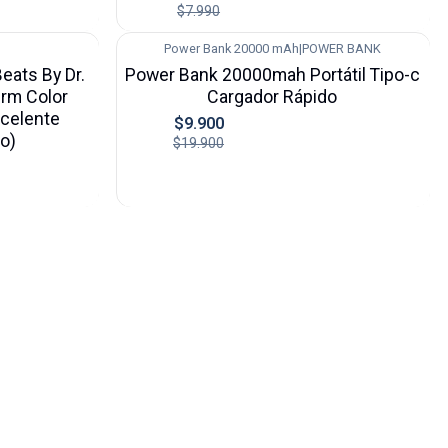
$7.990
Power Bank 20000 mAh
|
POWER BANK
-50%
eats By Dr.
Power Bank 20000mah Portátil Tipo-c
erm Color
Cargador Rápido
xcelente
$9.900
o)
$19.900