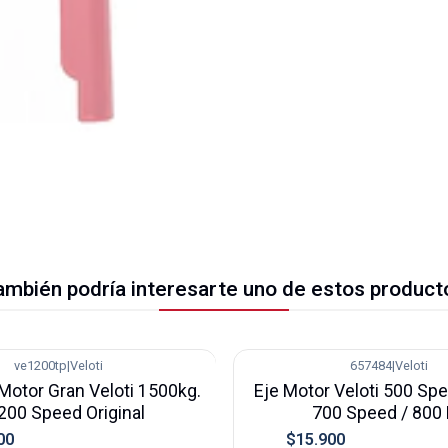
ambién podría interesarte uno de estos product
ve1200tp
|
Veloti
657484
|
Veloti
-24%
Motor Gran Veloti 1500kg.
Eje Motor Veloti 500 Spe
200 Speed Original
700 Speed / 800
00
$15.900