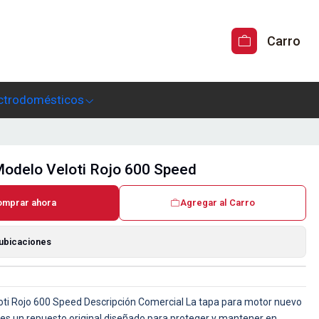
Carro
ctrodomésticos
odelo Veloti Rojo 600 Speed
omprar ahora
Agregar al Carro
 ubicaciones
ti Rojo 600 Speed Descripción Comercial La tapa para motor nuevo
es un repuesto original diseñado para proteger y mantener en