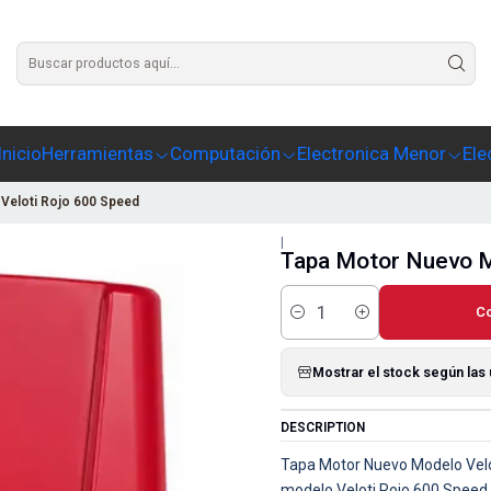
Agrega un texto para este slide
Inicio
Herramientas
Computación
Electronica Menor
Ele
Veloti Rojo 600 Speed
|
Tapa Motor Nuevo M
C
Cantidad
Mostrar el stock según las
DESCRIPTION
Tapa Motor Nuevo Modelo Velo
modelo Veloti Rojo 600 Speed 