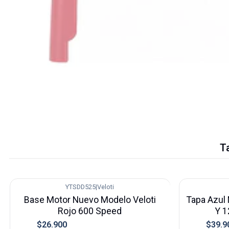
T
YTSDD525
|
Veloti
-10%
-20%
Base Motor Nuevo Modelo Veloti
Tapa Azul 
Rojo 600 Speed
Y 1
$26.900
$39.9