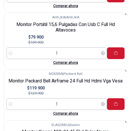
Comprar ahora
AHXJKA
|
AHXJKA
-27%
Monitor Portátil 15,6 Pulgadas Con Usb C Full Hd
Altavoces
$79.900
$109.900
Cantidad
Comprar ahora
M24200A
|
Packard Bell
-8%
Monitor Packard Bell Airframe 24 Full Hd Hdmi Vga Vesa
$119.900
$129.900
Cantidad
Comprar ahora
ELA5230EU
|
Xiaomi
-14%