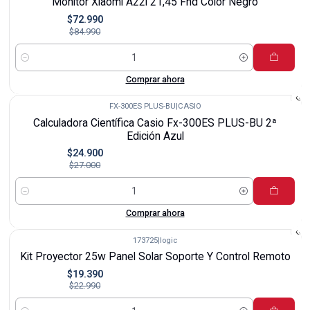
Monitor Xiaomi A22i 21,45 Fhd Color Negro
$72.990
$84.990
Cantidad
Comprar ahora
FX-300ES PLUS-BU
|
CASIO
-8%
Calculadora Científica Casio Fx-300ES PLUS-BU 2ª
Edición Azul
$24.900
$27.000
Cantidad
Comprar ahora
173725
|
logic
-16%
Kit Proyector 25w Panel Solar Soporte Y Control Remoto
$19.390
$22.990