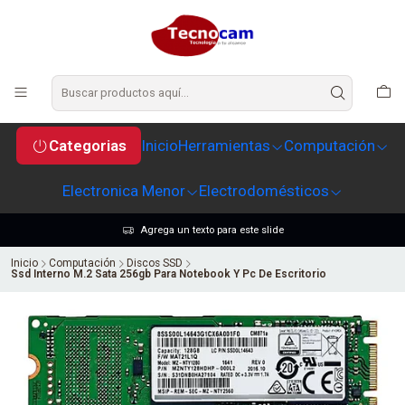
Categorias
Inicio
Herramientas
Computación
Electronica Menor
Electrodomésticos
Agrega un texto para este slide
Inicio
Computación
Discos SSD
Ssd Interno M.2 Sata 256gb Para Notebook Y Pc De Escritorio