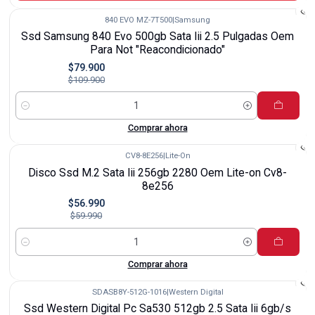
840 EVO MZ-7T500
|
Samsung
-27%
Ssd Samsung 840 Evo 500gb Sata Iii 2.5 Pulgadas Oem
Para Not "Reacondicionado"
$79.900
$109.900
Cantidad
Comprar ahora
CV8-8E256
|
Lite-On
-5%
Disco Ssd M.2 Sata Iii 256gb 2280 Oem Lite-on Cv8-
8e256
$56.990
$59.990
Cantidad
Comprar ahora
SDASB8Y-512G-1016
|
Western Digital
-27%
Ssd Western Digital Pc Sa530 512gb 2.5 Sata Iii 6gb/s