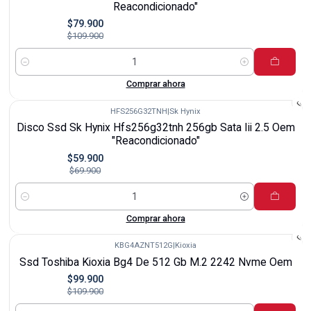
Reacondicionado"
$79.900
$109.900
Cantidad
Comprar ahora
HFS256G32TNH
|
Sk Hynix
-14%
Disco Ssd Sk Hynix Hfs256g32tnh 256gb Sata Iii 2.5 Oem
"Reacondicionado"
$59.900
$69.900
Cantidad
Comprar ahora
KBG4AZNT512G
|
Kioxia
-9%
Ssd Toshiba Kioxia Bg4 De 512 Gb M.2 2242 Nvme Oem
$99.900
$109.900