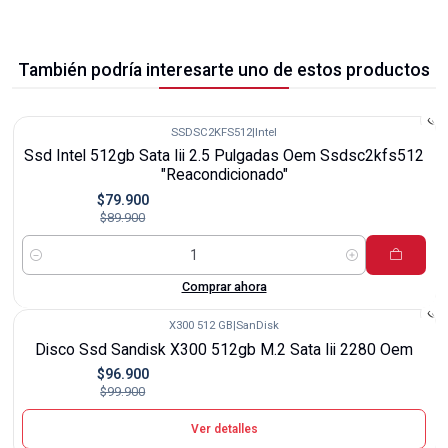
También podría interesarte uno de estos productos
SSDSC2KFS512
|
Intel
-11%
Ssd Intel 512gb Sata Iii 2.5 Pulgadas Oem Ssdsc2kfs512
"Reacondicionado"
$79.900
$89.900
Cantidad
Comprar ahora
X300 512 GB
|
SanDisk
-3%
Disco Ssd Sandisk X300 512gb M.2 Sata Iii 2280 Oem
Agotado
$96.900
$99.900
Ver detalles