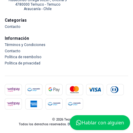
4780000 Temuco - Temuco
Araucanía - Chile
Categorías
Contacto
Información
Términos y Condiciones
Contacto
Política de reembolso
Política de privacidad
2026 Tecnocam.
Hablar con alguien
Todos los derechos reservados.
Desarrollado por Jumpseller
.