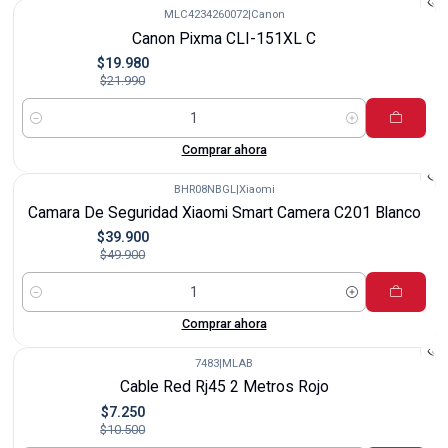
MLC4234260072
|
Canon
-9%
Canon Pixma CLI-151XL C
$19.980
$21.990
Cantidad
Comprar ahora
BHR08NBGL
|
Xiaomi
-20%
Camara De Seguridad Xiaomi Smart Camera C201 Blanco
$39.900
$49.900
Cantidad
Comprar ahora
7483
|
MLAB
-31%
Cable Red Rj45 2 Metros Rojo
$7.250
$10.500