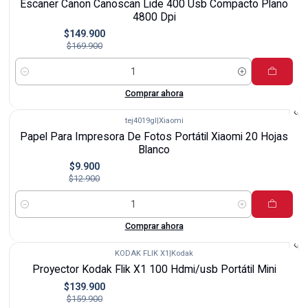
Escaner Canon Canoscan Lide 400 Usb Compacto Plano
4800 Dpi
$149.900
$169.900
Cantidad
Comprar ahora
tej4019gl
|
Xiaomi
-23%
Papel Para Impresora De Fotos Portátil Xiaomi 20 Hojas
Blanco
$9.900
$12.900
Cantidad
Comprar ahora
KODAK FLIK X1
|
Kodak
-13%
Proyector Kodak Flik X1 100 Hdmi/usb Portátil Mini
$139.900
$159.900