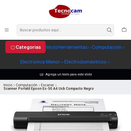
Categorias
Inicio
Herramientas
Computación
Electronica Menor
Electrodomésticos
Agrega un texto para este slide
Inicio
Computación
Escaner
Scanner Portátil Epson Es-50 A4 Usb Compacto Negro