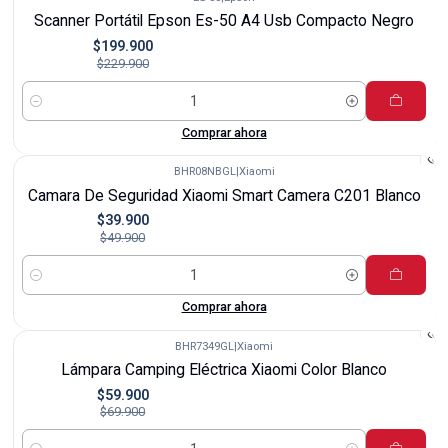
-13%
Scanner Portátil Epson Es-50 A4 Usb Compacto Negro
$199.900
$229.900
Cantidad
Comprar ahora
BHR08NBGL
|
Xiaomi
-20%
Camara De Seguridad Xiaomi Smart Camera C201 Blanco
$39.900
$49.900
Cantidad
Comprar ahora
BHR7349GL
|
Xiaomi
-14%
Lámpara Camping Eléctrica Xiaomi Color Blanco
$59.900
$69.900