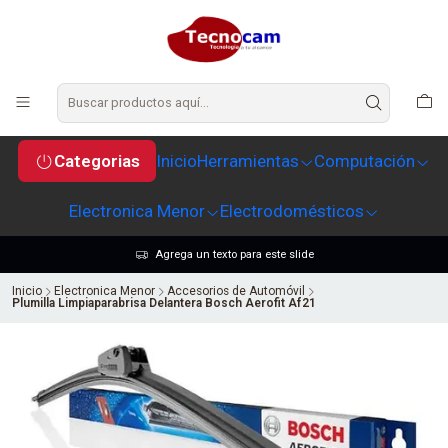
Categorias
Inicio
Herramientas
Computación
Electronica Menor
Electrodomésticos
Agrega un texto para este slide
Inicio
Electronica Menor
Accesorios de Automóvil
Plumilla Limpiaparabrisa Delantera Bosch Aerofit Af21