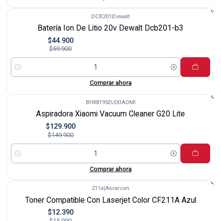
DCB201
|
Dewalt
-25%
Batería Ion De Litio 20v Dewalt Dcb201-b3
$44.900
$59.900
Cantidad
Comprar ahora
BHR8195EU
|
XIAOMI
-13%
Aspiradora Xiaomi Vacuum Cleaner G20 Lite
$129.900
$149.900
Cantidad
Comprar ahora
211a
|
Ascarcon
-23%
Toner Compatible Con Laserjet Color CF211A Azul
$12.390
$15.990