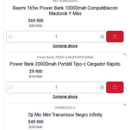
PB1165M
|
Xiaomi
-22%
Xiaomi 165w Power Bank 10000mah Compatiblecon
Macbook Y Más
$69.900
$89.900
Cantidad
Comprar ahora
Power Bank 20000 mAh
|
POWER BANK
-50%
Power Bank 20000mah Portátil Tipo-c Cargador Rápido
$9.900
$19.900
Cantidad
Comprar ahora
DMMD01
|
DJI
-38%
Dji Mic Mini Transmisor Negro Infinity
$49.900
$79.900