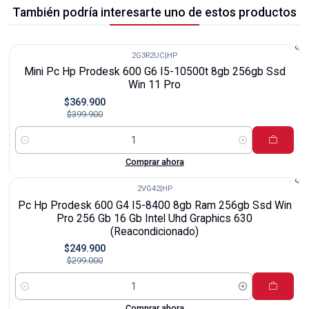
También podría interesarte uno de estos productos
2G3R2UC
|
HP
-8%
Mini Pc Hp Prodesk 600 G6 I5-10500t 8gb 256gb Ssd
Win 11 Pro
$369.900
$399.900
Cantidad
Comprar ahora
2VG42
|
HP
-16%
Pc Hp Prodesk 600 G4 I5-8400 8gb Ram 256gb Ssd Win
Pro 256 Gb 16 Gb Intel Uhd Graphics 630
(Reacondicionado)
$249.900
$299.000
Cantidad
Comprar ahora