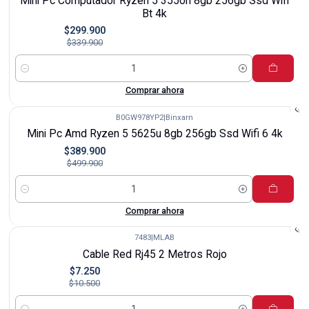
Mini Pc Computador Ryzen 5 3550h 8gb 256gb Ssd Wifi
Bt 4k
$299.900
$339.900
Cantidad
Comprar ahora
B0GW978YP2
|
Binxarn
-22%
Mini Pc Amd Ryzen 5 5625u 8gb 256gb Ssd Wifi 6 4k
$389.900
$499.900
Cantidad
Comprar ahora
7483
|
MLAB
-31%
Cable Red Rj45 2 Metros Rojo
$7.250
$10.500