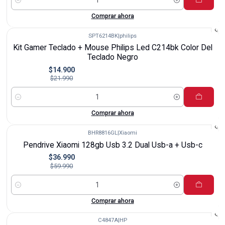
Cantidad
Comprar ahora
SPT6214BK
|
philips
-32%
Kit Gamer Teclado + Mouse Philips Led C214bk Color Del
Teclado Negro
$14.900
$21.990
Cantidad
Comprar ahora
BHR8816GL
|
Xiaomi
-38%
Pendrive Xiaomi 128gb Usb 3.2 Dual Usb-a + Usb-c
$36.990
$59.990
Cantidad
Comprar ahora
C4847A
|
HP