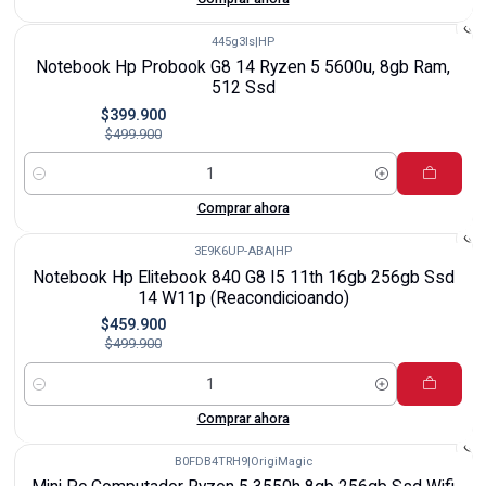
445g3ls
|
HP
-20%
Notebook Hp Probook G8 14 Ryzen 5 5600u, 8gb Ram,
512 Ssd
$399.900
$499.900
Cantidad
Comprar ahora
3E9K6UP-ABA
|
HP
-8%
Notebook Hp Elitebook 840 G8 I5 11th 16gb 256gb Ssd
14 W11p (Reacondicioando)
$459.900
$499.900
Cantidad
Comprar ahora
B0FDB4TRH9
|
OrigiMagic
-12%