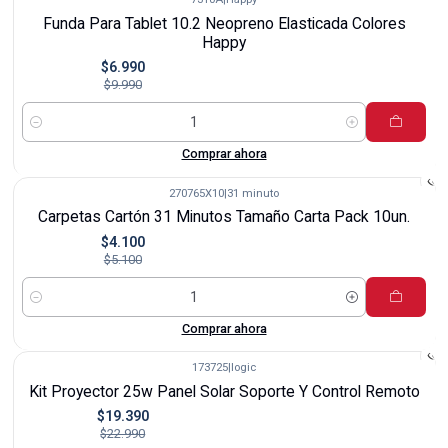
-30%
Funda Para Tablet 10.2 Neopreno Elasticada Colores
Happy
$6.990
$9.990
Cantidad
Comprar ahora
270765X10
|
31 minuto
-20%
Carpetas Cartón 31 Minutos Tamaño Carta Pack 10un.
$4.100
$5.100
Cantidad
Comprar ahora
173725
|
logic
-16%
Kit Proyector 25w Panel Solar Soporte Y Control Remoto
$19.390
$22.990