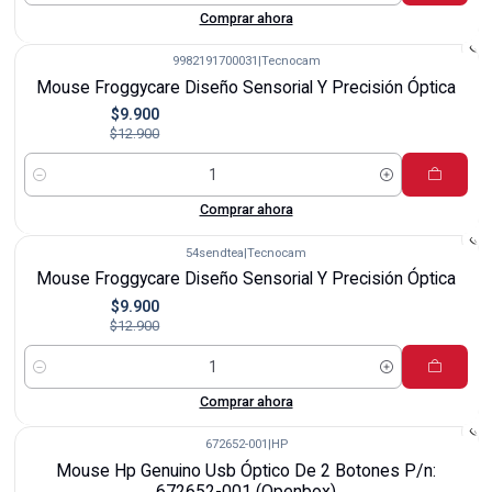
Comprar ahora
9982191700031
|
Tecnocam
-23%
Mouse Froggycare Diseño Sensorial Y Precisión Óptica
$9.900
$12.900
Cantidad
Comprar ahora
54sendtea
|
Tecnocam
-23%
Mouse Froggycare Diseño Sensorial Y Precisión Óptica
$9.900
$12.900
Cantidad
Comprar ahora
672652-001
|
HP
-37%
Mouse Hp Genuino Usb Óptico De 2 Botones P/n:
672652-001 (Openbox)