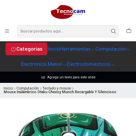
Categorias
Inicio
Herramientas
Computación
Electronica Menor
Electrodomésticos
Agrega un texto para este slide
Inicio
Computación
Teclado y mouse
Mouse Inalámbrico Otaku Cheesy Munch Recargable Y Silencioso