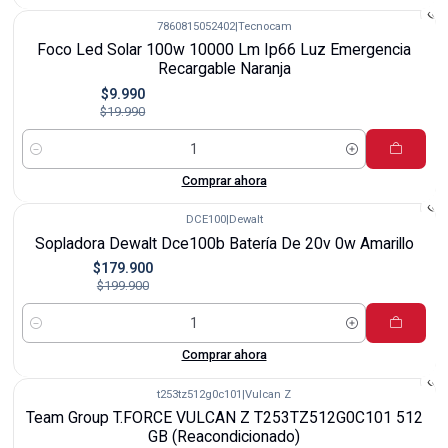
7860815052402
|
Tecnocam
-50%
Foco Led Solar 100w 10000 Lm Ip66 Luz Emergencia
Recargable Naranja
$9.990
$19.990
Cantidad
Comprar ahora
DCE100
|
Dewalt
-10%
Sopladora Dewalt Dce100b Batería De 20v 0w Amarillo
$179.900
$199.900
Cantidad
Comprar ahora
t253tz512g0c101
|
Vulcan Z
-27%
Team Group T.FORCE VULCAN Z T253TZ512G0C101 512
GB (Reacondicionado)