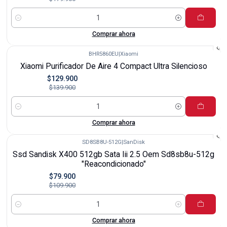
Cantidad
Comprar ahora
BHR5860EU
|
Xiaomi
-7%
Xiaomi Purificador De Aire 4 Compact Ultra Silencioso
$129.900
$139.900
Cantidad
Comprar ahora
SD8SB8U-512G
|
SanDisk
-27%
Ssd Sandisk X400 512gb Sata Iii 2.5 Oem Sd8sb8u-512g
"Reacondicionado"
$79.900
$109.900
Cantidad
Comprar ahora