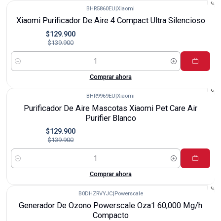
BHR5860EU
|
Xiaomi
-7%
Xiaomi Purificador De Aire 4 Compact Ultra Silencioso
$129.900
$139.900
Cantidad
Comprar ahora
BHR9969EU
|
Xiaomi
-7%
Purificador De Aire Mascotas Xiaomi Pet Care Air
Purifier Blanco
$129.900
$139.900
Cantidad
Comprar ahora
B0DHZRVYJC
|
Powerscale
-11%
Generador De Ozono Powerscale Oza1 60,000 Mg/h
Compacto