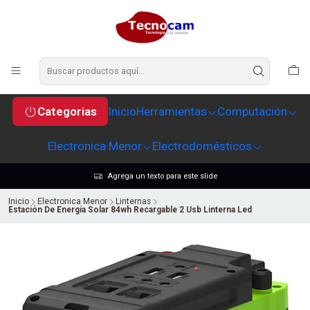
Categorias
Inicio
Herramientas
Computación
Electronica Menor
Electrodomésticos
Agrega un texto para este slide
Inicio
Electronica Menor
Linternas
Estación De Energía Solar 84wh Recargable 2 Usb Linterna Led