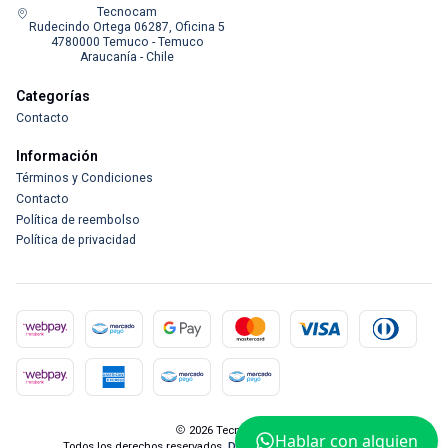
Tecnocam
Rudecindo Ortega 06287, Oficina 5
4780000 Temuco - Temuco
Araucanía - Chile
Categorías
Contacto
Información
Términos y Condiciones
Contacto
Política de reembolso
Política de privacidad
2026 Tecnocam.
Hablar con alguien
Todos los derechos reservados.
Desarrollado por Jumpseller
.