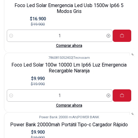
-15%
Foco Led Solar Emergencia Led Usb 1500w Ip66 5
Modos Gris
$16.900
$19.900
Cantidad
Comprar ahora
7860815052402
|
Tecnocam
-50%
Foco Led Solar 100w 10000 Lm Ip66 Luz Emergencia
Recargable Naranja
$9.990
$19.990
Cantidad
Comprar ahora
Power Bank 20000 mAh
|
POWER BANK
-50%
Power Bank 20000mah Portátil Tipo-c Cargador Rápido
$9.900
$19.900