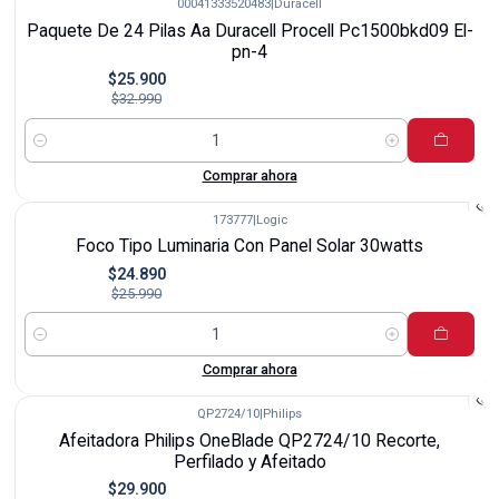
00041333520483
|
Duracell
-21%
Paquete De 24 Pilas Aa Duracell Procell Pc1500bkd09 El-
pn-4
$25.900
$32.990
Cantidad
Comprar ahora
173777
|
Logic
-4%
Foco Tipo Luminaria Con Panel Solar 30watts
$24.890
$25.990
Cantidad
Comprar ahora
QP2724/10
|
Philips
-15%
Afeitadora Philips OneBlade QP2724/10 Recorte,
Perfilado y Afeitado
$29.900