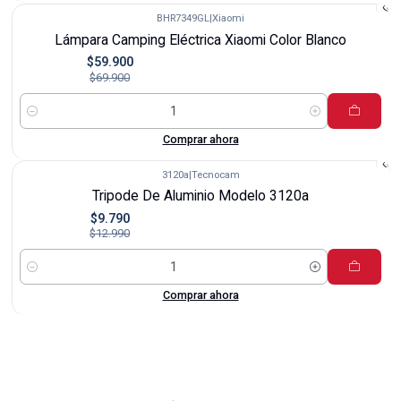
BHR7349GL
|
Xiaomi
-14%
Lámpara Camping Eléctrica Xiaomi Color Blanco
$59.900
$69.900
Cantidad
Comprar ahora
3120a
|
Tecnocam
-25%
Tripode De Aluminio Modelo 3120a
$9.790
$12.990
Cantidad
Comprar ahora