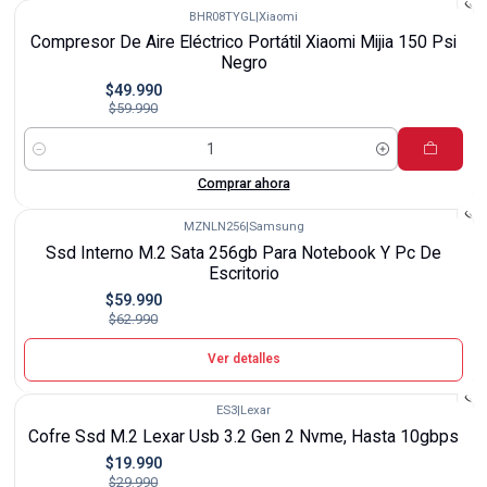
BHR08TYGL
|
Xiaomi
-17%
Compresor De Aire Eléctrico Portátil Xiaomi Mijia 150 Psi
Negro
$49.990
$59.990
Cantidad
Comprar ahora
MZNLN256
|
Samsung
-5%
Ssd Interno M.2 Sata 256gb Para Notebook Y Pc De
Agotado
Escritorio
$59.990
$62.990
Ver detalles
ES3
|
Lexar
-33%
Cofre Ssd M.2 Lexar Usb 3.2 Gen 2 Nvme, Hasta 10gbps
$19.990
$29.990