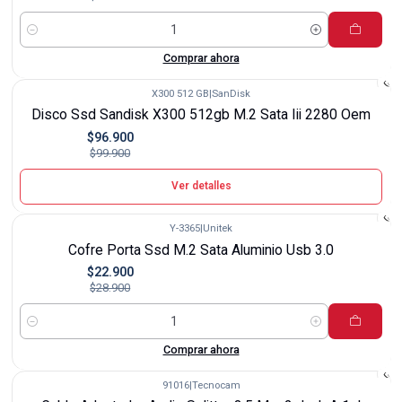
Cantidad
Comprar ahora
X300 512 GB
|
SanDisk
-3%
Disco Ssd Sandisk X300 512gb M.2 Sata Iii 2280 Oem
Agotado
$96.900
$99.900
Ver detalles
Y-3365
|
Unitek
-21%
Cofre Porta Ssd M.2 Sata Aluminio Usb 3.0
$22.900
$28.900
Cantidad
Comprar ahora
91016
|
Tecnocam
-54%