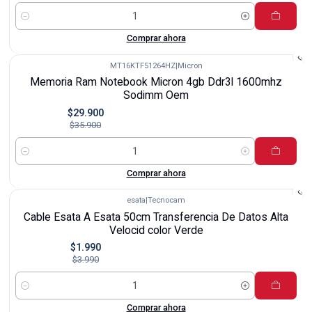
Cantidad
Comprar ahora
MT16KTF51264HZ
|
Micron
-17%
Memoria Ram Notebook Micron 4gb Ddr3l 1600mhz
Sodimm Oem
$29.900
$35.900
Cantidad
Comprar ahora
esata
|
Tecnocam
-50%
Cable Esata A Esata 50cm Transferencia De Datos Alta
Velocid color Verde
$1.990
$3.990
Cantidad
Comprar ahora