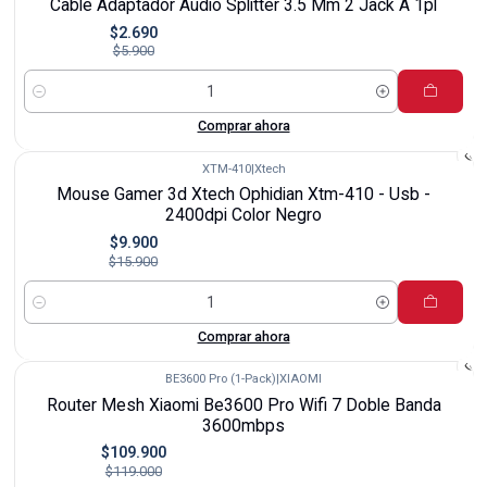
Cable Adaptador Audio Splitter 3.5 Mm 2 Jack A 1pl
$2.690
$5.900
Cantidad
Comprar ahora
XTM-410
|
Xtech
-38%
Mouse Gamer 3d Xtech Ophidian Xtm-410 - Usb -
2400dpi Color Negro
$9.900
$15.900
Cantidad
Comprar ahora
BE3600 Pro (1-Pack)
|
XIAOMI
-8%
Router Mesh Xiaomi Be3600 Pro Wifi 7 Doble Banda
3600mbps
$109.900
$119.000