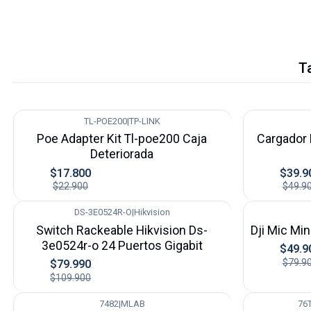
T
TL-POE200
|
TP-LINK
-22%
-20%
Poe Adapter Kit Tl-poe200 Caja
Cargador 
Deteriorada
$17.800
$39.9
$22.900
$49.9
DS-3E0524R-O
|
Hikvision
-27%
-38%
Switch Rackeable Hikvision Ds-
Dji Mic Min
3e0524r-o 24 Puertos Gigabit
$49.9
$79.9
$79.990
$109.900
7482
|
MLAB
76
-62%
-16%