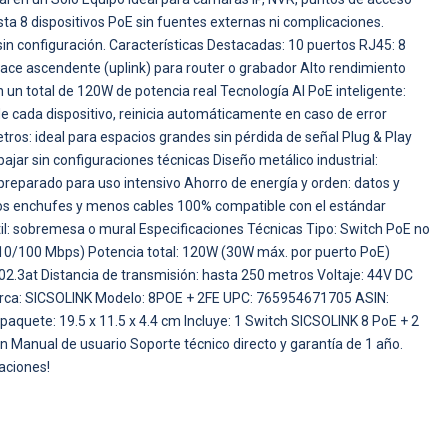
sta 8 dispositivos PoE sin fuentes externas ni complicaciones.
sin configuración. Características Destacadas: 10 puertos RJ45: 8
lace ascendente (uplink) para router o grabador Alto rendimiento
 un total de 120W de potencia real Tecnología AI PoE inteligente:
e cada dispositivo, reinicia automáticamente en caso de error
tros: ideal para espacios grandes sin pérdida de señal Plug & Play
ajar sin configuraciones técnicas Diseño metálico industrial:
y preparado para uso intensivo Ahorro de energía y orden: datos y
nos enchufes y menos cables 100% compatible con el estándar
il: sobremesa o mural Especificaciones Técnicas Tipo: Switch PoE no
(10/100 Mbps) Potencia total: 120W (30W máx. por puerto PoE)
02.3at Distancia de transmisión: hasta 250 metros Voltaje: 44V DC
arca: SICSOLINK Modelo: 8POE + 2FE UPC: 765954671705 ASIN:
quete: 19.5 x 11.5 x 4.4 cm Incluye: 1 Switch SICSOLINK 8 PoE + 2
n Manual de usuario Soporte técnico directo y garantía de 1 año.
caciones!