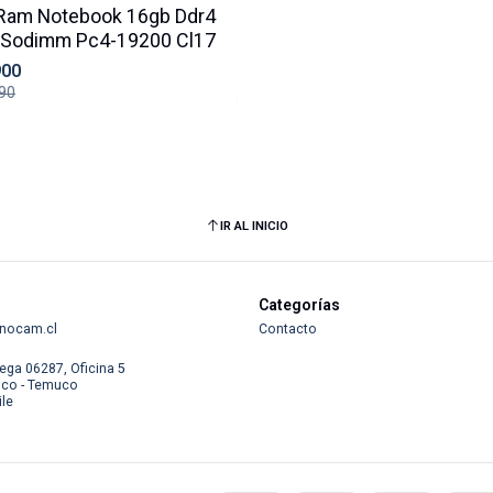
Ram Notebook 16gb Ddr4
Sodimm Pc4-19200 Cl17
900
90
IR AL INICIO
Categorías
nocam.cl
Contacto
ega 06287, Oficina 5
co - Temuco
ile