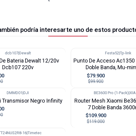
ambién podría interesarte uno de estos product
dcb107
|
Dewalt
Festa52
|
Tp-link
-20%
De Bateria Dewalt 12/20v
Punto De Acceso Ac1350 T
Dcb107 220v
Doble Banda, Mu-mi
00
$79.900
00
$99.900
DMMD01
|
DJI
BE3600 Pro (1-Pack)
|
XI
-8%
i Transmisor Negro Infinity
Router Mesh Xiaomi Be36
7 Doble Banda 360
00
00
$109.900
$119.000
TT24NUS2R8-16
|
Timetec