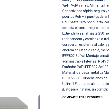
Wi-Fi, VoIP y más. Alimenta ha
Conectividad rápida, segura y 
puertos PoE + 2 puertos de en
PoE: hasta 30W por puerto, con
detecta el consumo y estado d
Extiende la señal hasta 250 me
real: conecta y comienza a trab
duradero, resistente al calor 
energía en un solo cable, me
IEEE802.3af/at Montaje versát
administrable Interfaz: RJ45 
Estándar PoE: IEEE 802.3af / 8
Material: Carcasa metálica M
B0CY55L6FT Dimensiones del pa
Uplink 1 Fuente de alimentació
¡Listo para instalar, sin compli
COMPARTE ESTE PRODUCTO