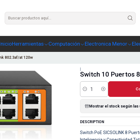
Agrega un texto para este slide
Inicio
Herramientas
Computación
Electronica Menor
Ele
nk 802.3af/at 120w
|
Switch 10 Puertos 8
C
Cantidad
Mostrar el stock según las
DESCRIPTION
Switch PoE SICSOLINK 8 Puertos
Inteligencia y Conectividad To