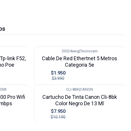
os
33324awg
|
Tecnocam
-51%
p-link F52,
Cable De Red Ethertnet 5 Metros
mo Poe
Categoria 5e
$1.950
$3.990
AOMI
CLI-8BK
|
CANON
-22%
00 Pro Wifi
Cartucho De Tinta Canon Cli-8bk
0mbps
Color Negro De 13 Ml
$7.950
$10.190