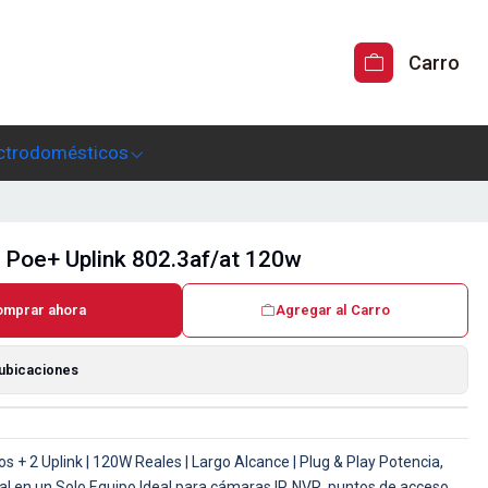
Carro
ctrodomésticos
 Poe+ Uplink 802.3af/at 120w
omprar ahora
Agregar al Carro
 ubicaciones
 + 2 Uplink | 120W Reales | Largo Alcance | Plug & Play Potencia,
tal en un Solo Equipo Ideal para cámaras IP, NVR, puntos de acceso