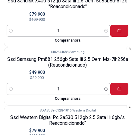
Ssd Sandisk X400 512gb Sata Iii 2.5 Oem Sd8sb8u-512g
"Reacondicionado"
$79.900
$109.900
Cantidad
Comprar ahora
1482644683
|
Samsung
-17%
Ssd Samsung Pm881 256gb Sata Iii 2.5 Oem Mz-7lh256a
(Reacondicionado)
$49.900
$59.900
Cantidad
Comprar ahora
SDASB8Y-512G-1016
|
Western Digital
-27%
Ssd Western Digital Pc Sa530 512gb 2.5 Sata Iii 6gb/s
Reacondicionado"
$79.900