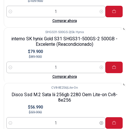
$109.900
Cantidad
Comprar ahora
SHGS31-500GS-2
|
Sk Hynix
-11%
interno SK hynix Gold S31 SHGS31-500GS-2 500GB -
Excelente (Reacondicionado)
$79.900
$89.900
Cantidad
Comprar ahora
CV8-8E256
|
Lite-On
-5%
Disco Ssd M.2 Sata Iii 256gb 2280 Oem Lite-on Cv8-
8e256
$56.990
$59.990
Cantidad