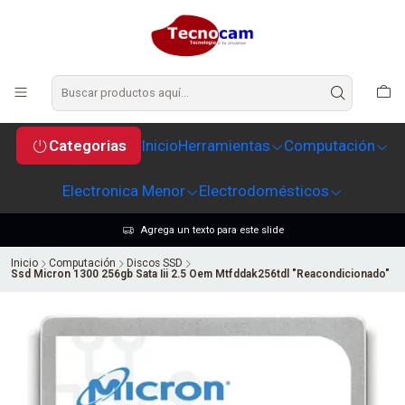
Categorias
Inicio
Herramientas
Computación
Electronica Menor
Electrodomésticos
Agrega un texto para este slide
Inicio
Computación
Discos SSD
Ssd Micron 1300 256gb Sata Iii 2.5 Oem Mtfddak256tdl "Reacondicionado"