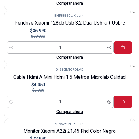
Comprar ahora
BHR8816GL
|
Xiaomi
-38%
Pendrive Xiaomi 128gb Usb 3.2 Dual Usb-a + Usb-c
$36.990
$59.990
Cantidad
Comprar ahora
04810
|
MICROLAB
-36%
Cable Hdmi A Mini Hdmi 1.5 Metros Microlab Calidad
$4.450
$6.900
Cantidad
Comprar ahora
ELA5230EU
|
Xiaomi
-14%
Monitor Xiaomi A22i 21,45 Fhd Color Negro
$72.990