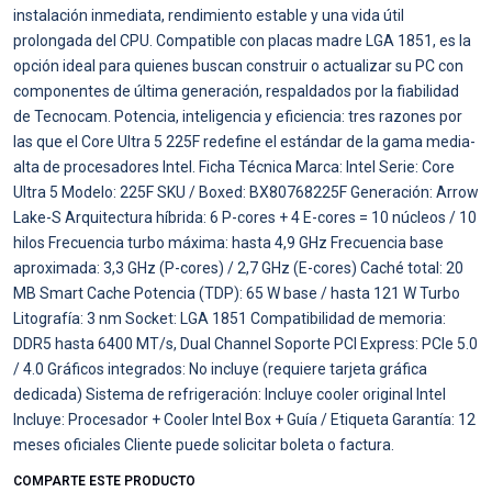
instalación inmediata, rendimiento estable y una vida útil
prolongada del CPU. Compatible con placas madre LGA 1851, es la
opción ideal para quienes buscan construir o actualizar su PC con
componentes de última generación, respaldados por la fiabilidad
de Tecnocam. Potencia, inteligencia y eficiencia: tres razones por
las que el Core Ultra 5 225F redefine el estándar de la gama media-
alta de procesadores Intel. Ficha Técnica Marca: Intel Serie: Core
Ultra 5 Modelo: 225F SKU / Boxed: BX80768225F Generación: Arrow
Lake-S Arquitectura híbrida: 6 P-cores + 4 E-cores = 10 núcleos / 10
hilos Frecuencia turbo máxima: hasta 4,9 GHz Frecuencia base
aproximada: 3,3 GHz (P-cores) / 2,7 GHz (E-cores) Caché total: 20
MB Smart Cache Potencia (TDP): 65 W base / hasta 121 W Turbo
Litografía: 3 nm Socket: LGA 1851 Compatibilidad de memoria:
DDR5 hasta 6400 MT/s, Dual Channel Soporte PCI Express: PCIe 5.0
/ 4.0 Gráficos integrados: No incluye (requiere tarjeta gráfica
dedicada) Sistema de refrigeración: Incluye cooler original Intel
Incluye: Procesador + Cooler Intel Box + Guía / Etiqueta Garantía: 12
meses oficiales Cliente puede solicitar boleta o factura.
COMPARTE ESTE PRODUCTO