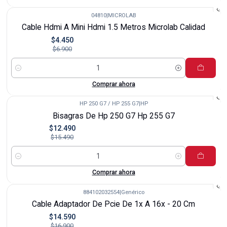
04810
|
MICROLAB
-36%
Cable Hdmi A Mini Hdmi 1.5 Metros Microlab Calidad
$4.450
$6.900
Cantidad
Comprar ahora
HP 250 G7 / HP 255 G7
|
HP
-19%
Bisagras De Hp 250 G7 Hp 255 G7
$12.490
$15.490
Cantidad
Comprar ahora
884102032554
|
Genérico
-14%
Cable Adaptador De Pcie De 1x A 16x - 20 Cm
$14.590
$16.900