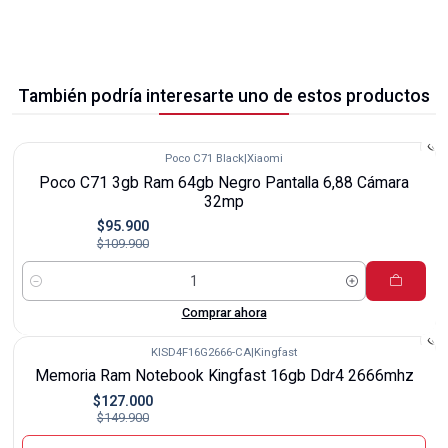
También podría interesarte uno de estos productos
Poco C71 Black
|
Xiaomi
-13%
Poco C71 3gb Ram 64gb Negro Pantalla 6,88 Cámara
32mp
$95.900
$109.900
Cantidad
Comprar ahora
KISD4F16G2666-CA
|
Kingfast
-15%
Memoria Ram Notebook Kingfast 16gb Ddr4 2666mhz
Agotado
$127.000
$149.900