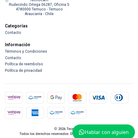
Tecnocam
Rudecindo Ortega 06287, Oficina 5
4780000 Temuco - Temuco
Araucanía - Chile
Categorías
Contacto
Información
Términos y Condiciones
Contacto
Política de reembolso
Política de privacidad
2026 Tecnocam.
Hablar con alguien
Todos los derechos reservados.
Desarrollado por Jumpseller
.