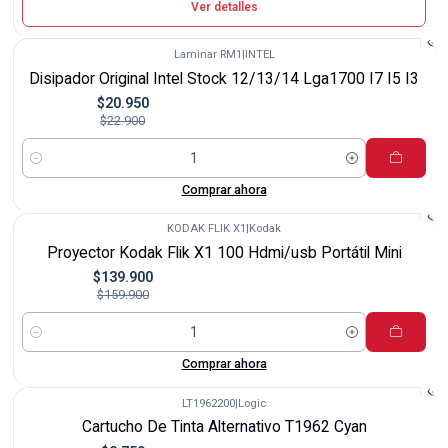
Ver detalles
Laminar RM1
|
INTEL
-9%
Disipador Original Intel Stock 12/13/14 Lga1700 I7 I5 I3
$20.950
$22.900
Cantidad
Comprar ahora
KODAK FLIK X1
|
Kodak
-13%
Proyector Kodak Flik X1 100 Hdmi/usb Portátil Mini
$139.900
$159.900
Cantidad
Comprar ahora
LT1962200
|
Logic
-53%
Cartucho De Tinta Alternativo T1962 Cyan