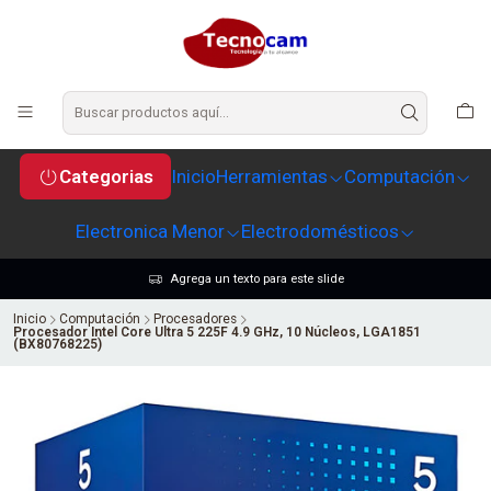
Categorias
Inicio
Herramientas
Computación
Electronica Menor
Electrodomésticos
Agrega un texto para este slide
Inicio
Computación
Procesadores
Procesador Intel Core Ultra 5 225F 4.9 GHz, 10 Núcleos, LGA1851
(BX80768225)