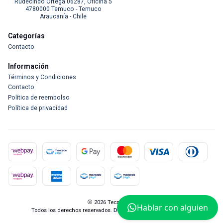
Rudecindo Ortega 06287, Oficina 5
4780000 Temuco - Temuco
Araucanía - Chile
Categorías
Contacto
Información
Términos y Condiciones
Contacto
Política de reembolso
Política de privacidad
2026 Tecnocam.
Hablar con alguien
Todos los derechos reservados.
Desarrollado por Jumpseller
.