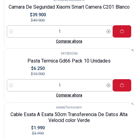
-20%
Camara De Seguridad Xiaomi Smart Camera C201 Blanco
$39.900
$49.900
Cantidad
Comprar ahora
5410
|
GD66
-43%
Pasta Termica Gd66 Pack 10 Unidades
$6.250
$10.900
Cantidad
Comprar ahora
esata
|
Tecnocam
-50%
Cable Esata A Esata 50cm Transferencia De Datos Alta
Velocid color Verde
$1.990
$3.990