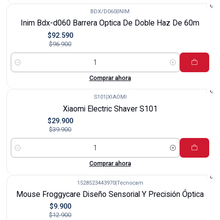
BDX/D060
|
INIM
-4%
Inim Bdx-d060 Barrera Optica De Doble Haz De 60m
$92.590
$96.900
Cantidad
Comprar ahora
S101
|
XIAOMI
-25%
Xiaomi Electric Shaver S101
$29.900
$39.900
Cantidad
Comprar ahora
1528523443970
|
Tecnocam
-23%
Mouse Froggycare Diseño Sensorial Y Precisión Óptica
$9.900
$12.900