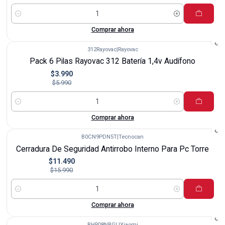
Cantidad
Comprar ahora
312Rayovac
|
Rayovac
-33%
Pack 6 Pilas Rayovac 312 Batería 1,4v Audífono
$3.990
$5.990
Cantidad
Comprar ahora
B0CN9PDN5T
|
Tecnocan
-28%
Cerradura De Seguridad Antirrobo Interno Para Pc Torre
$11.490
$15.990
Cantidad
Comprar ahora
BHR08NBGL
|
Xiaomi