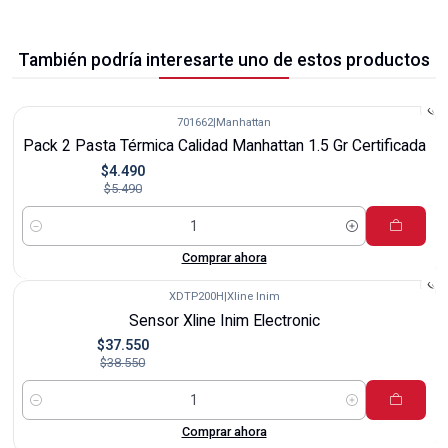
También podría interesarte uno de estos productos
701662
|
Manhattan
-18%
Pack 2 Pasta Térmica Calidad Manhattan 1.5 Gr Certificada
$4.490
$5.490
Cantidad
Comprar ahora
XDTP200H
|
Xline Inim
-3%
Sensor Xline Inim Electronic
$37.550
$38.550
Cantidad
Comprar ahora