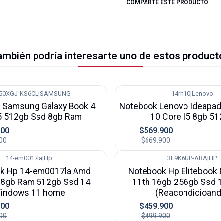
COMPARTE ESTE PRODUCTO
ambién podría interesarte uno de estos product
50XGJ-KS6CL
|
SAMSUNG
14rh10
|
Lenovo
-15%
 Samsung Galaxy Book 4
Notebook Lenovo Ideapad
I5 512gb Ssd 8gb Ram
10 Core I5 8gb 5
000
$569.900
00
$669.900
14-em0017la
|
Hp
3E9K6UP-ABA
|
HP
-8%
k Hp 14-em0017la Amd
Notebook Hp Elitebook 
 8gb Ram 512gb Ssd 14
11th 16gb 256gb Ssd 
indows 11 home
(Reacondicioand
900
$459.900
00
$499.900