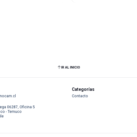
IR AL INICIO
Categorías
nocam.cl
Contacto
ega 06287, Oficina 5
co - Temuco
ile