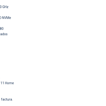
.0 GHz
SD NVMe
080
grados
m
s 11 Home
 factura.