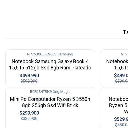
T
NP750XGJ-KS6CL
|
Samsung
NP7
-17%
-17%
Notebook Samsung Galaxy Book 4
Notebook
15,6 I5 512gb Ssd 8gb Ram Plateado
15,6 
$499.990
$499.
$599.990
$599.9
B0FDB4TRH9
|
OrigiMagic
-12%
-4%
Mini Pc Computador Ryzen 5 3550h
Noteboo
8gb 256gb Ssd Wifi Bt 4k
Ryzen 5
W
$299.900
$339.900
$529.
$550.0