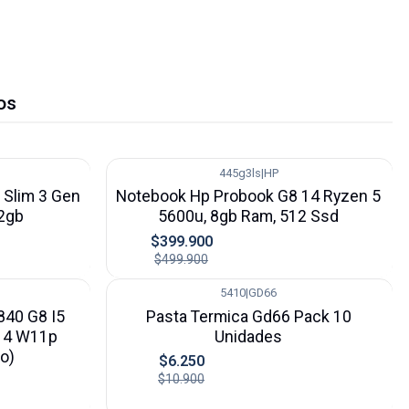
os
445g3ls
|
HP
-20%
 Slim 3 Gen
Notebook Hp Probook G8 14 Ryzen 5
12gb
5600u, 8gb Ram, 512 Ssd
$399.900
$499.900
5410
|
GD66
-43%
840 G8 I5
Pasta Termica Gd66 Pack 10
14 W11p
Unidades
o)
$6.250
$10.900