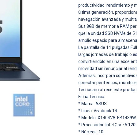
productividad, rendimiento y m
última generación, proporciona
navegación avanzada y multita
Sus 8GB de memoria RAM permi
que la unidad SSD NVMe de 51
amplio espacio para almacenar
La pantalla de 14 pulgadas Ful
largas jornadas de trabajo o es
convirtiéndolo en una excelent
movilidad sin renunciar al rend
Además, incorpora conectivid
conectar periféricos, monitores
Tecnocam ofrece este producto
Ficha Técnica
* Marca: ASUS
* Línea: Vivobook 14
* Modelo: X1404VA-EB1439W
* Procesador: Intel Core 5 120
* Núcleos: 10