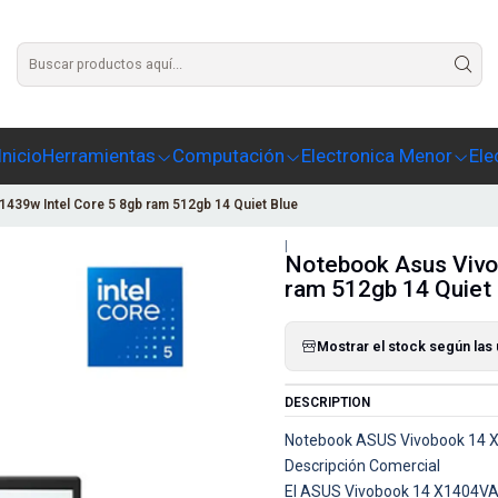
Agrega un texto para este slide
Inicio
Herramientas
Computación
Electronica Menor
Ele
39w Intel Core 5 8gb ram 512gb 14 Quiet Blue
|
Notebook Asus Vivo
ram 512gb 14 Quiet 
Mostrar el stock según las
DESCRIPTION
Notebook ASUS Vivobook 14 
Descripción Comercial
El ASUS Vivobook 14 X1404VA-