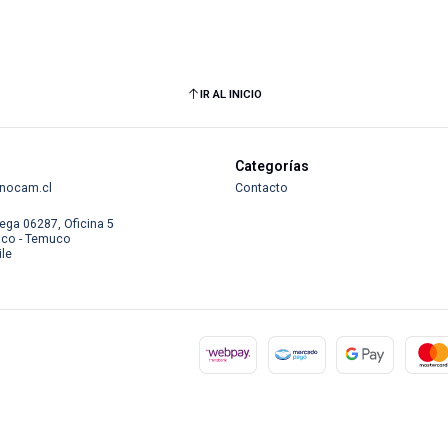
IR AL INICIO
Categorías
nocam.cl
Contacto
ega 06287, Oficina 5
co - Temuco
ile