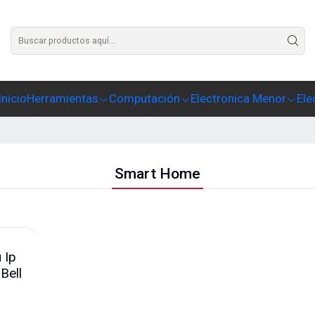
Agrega un texto para este slide
Inicio
Herramientas
Computación
Electronica Menor
Ele
Smart Home
 Ip
Bell