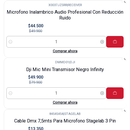
X0037JZSRR
|
RECEIVER
-11%
Microfono Inalambrico Audio Profesional Con Reducción
Ruido
$44.500
$49.900
Cantidad
Comprar ahora
DMMD01
|
DJI
-38%
Dji Mic Mini Transmisor Negro Infinity
$49.900
$79.900
Cantidad
Comprar ahora
84545454
|
STAGELAB
-33%
Cable Dmx 7,5mts Para Microfono Stagelab 3 Pin
$13.350