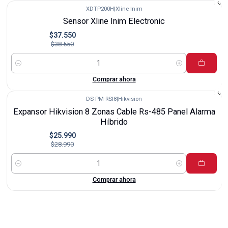
XDTP200H
|
Xline Inim
-3%
Sensor Xline Inim Electronic
$37.550
$38.550
Cantidad
Comprar ahora
DS-PM-RSI8
|
Hikvision
-10%
Expansor Hikvision 8 Zonas Cable Rs-485 Panel Alarma
Híbrido
$25.990
$28.990
Cantidad
Comprar ahora