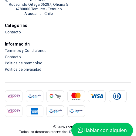
Tecnocam
Rudecindo Ortega 06287, Oficina 5
4780000 Temuco - Temuco
Araucanía - Chile
Categorías
Contacto
Información
Términos y Condiciones
Contacto
Política de reembolso
Política de privacidad
2026 Tecnocam.
Hablar con alguien
Todos los derechos reservados.
Desarrollado por Jumpseller
.