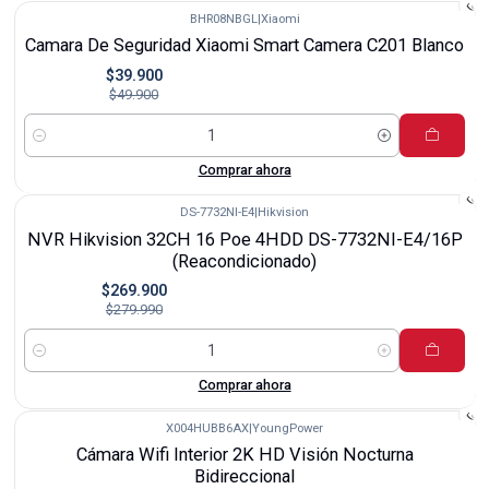
BHR08NBGL
|
Xiaomi
-20%
Camara De Seguridad Xiaomi Smart Camera C201 Blanco
$39.900
$49.900
Cantidad
Comprar ahora
DS-7732NI-E4
|
Hikvision
-4%
NVR Hikvision 32CH 16 Poe 4HDD DS-7732NI-E4/16P
(Reacondicionado)
$269.900
$279.990
Cantidad
Comprar ahora
X004HUBB6AX
|
YoungPower
-16%
Cámara Wifi Interior 2K HD Visión Nocturna
Bidireccional